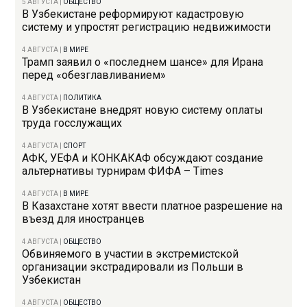
5 АВГУСТА
|
ОБЩЕСТВО
В Узбекистане реформируют кадастровую
систему и упростят регистрацию недвижимости
4 АВГУСТА
|
В МИРЕ
Трамп заявил о «последнем шансе» для Ирана
перед «обезглавливанием»
4 АВГУСТА
|
ПОЛИТИКА
В Узбекистане внедрят новую систему оплаты
труда госслужащих
4 АВГУСТА
|
СПОРТ
АФК, УЕФА и КОНКАКАФ обсуждают создание
альтернативы турнирам ФИФА – Times
4 АВГУСТА
|
В МИРЕ
В Казахстане хотят ввести платное разрешение на
въезд для иностранцев
4 АВГУСТА
|
ОБЩЕСТВО
Обвиняемого в участии в экстремистской
организации экстрадировали из Польши в
Узбекистан
4 АВГУСТА
|
ОБЩЕСТВО