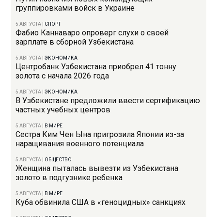
группировками войск в Украине
5 АВГУСТА
|
СПОРТ
Фабио Каннаваро опроверг слухи о своей
зарплате в сборной Узбекистана
5 АВГУСТА
|
ЭКОНОМИКА
Центробанк Узбекистана приобрел 41 тонну
золота с начала 2026 года
5 АВГУСТА
|
ЭКОНОМИКА
В Узбекистане предложили ввести сертификацию
частных учебных центров
5 АВГУСТА
|
В МИРЕ
Сестра Ким Чен Ына пригрозила Японии из-за
наращивания военного потенциала
5 АВГУСТА
|
ОБЩЕСТВО
Женщина пыталась вывезти из Узбекистана
золото в подгузнике ребенка
5 АВГУСТА
|
В МИРЕ
Куба обвинила США в «геноцидных» санкциях