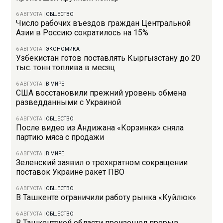
6 АВГУСТА
|
ОБЩЕСТВО
Число рабочих въездов граждан Центральной
Азии в Россию сократилось на 15%
6 АВГУСТА
|
ЭКОНОМИКА
Узбекистан готов поставлять Кыргызстану до 20
тыс. тонн топлива в месяц
6 АВГУСТА
|
В МИРЕ
США восстановили прежний уровень обмена
разведданными с Украиной
6 АВГУСТА
|
ОБЩЕСТВО
После видео из Андижана «Корзинка» сняла
партию мяса с продажи
6 АВГУСТА
|
В МИРЕ
Зеленский заявил о трехкратном сокращении
поставок Украине ракет ПВО
6 АВГУСТА
|
ОБЩЕСТВО
В Ташкенте ограничили работу рынка «Куйлюк»
6 АВГУСТА
|
ОБЩЕСТВО
В Ташкентской области произошел прорыв