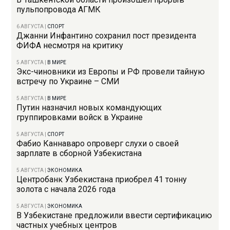
пульпопровода АГМК
6 АВГУСТА
|
СПОРТ
Джанни Инфантино сохранил пост президента
ФИФА несмотря на критику
5 АВГУСТА
|
В МИРЕ
Экс-чиновники из Европы и РФ провели тайную
встречу по Украине – СМИ
5 АВГУСТА
|
В МИРЕ
Путин назначил новых командующих
группировками войск в Украине
5 АВГУСТА
|
СПОРТ
Фабио Каннаваро опроверг слухи о своей
зарплате в сборной Узбекистана
5 АВГУСТА
|
ЭКОНОМИКА
Центробанк Узбекистана приобрел 41 тонну
золота с начала 2026 года
5 АВГУСТА
|
ЭКОНОМИКА
В Узбекистане предложили ввести сертификацию
частных учебных центров