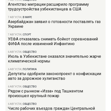
Агентство миграции расширило программу
трудоустройства узбекистанцев в США
7 АВГУСТА
|
В МИРЕ
Азербайджан заявил о готовности поставлять газ
Украине
7 АВГУСТА
|
СПОРТ
УЕФА отказалась снимать бойкот соревнований
ФИФА после извинений Инфантино
6 АВГУСТА
|
ОБЩЕСТВО
Июль в Узбекистане оказался значительно жарче
климатической нормы
6 АВГУСТА
|
ПОЛИТИКА
Депутаты одобрили законопроект о конфискации
авто за дорожное хулиганство
6 АВГУСТА
|
ОБЩЕСТВО
Рядом с рынком «Изза» под Ташкентом
произошел крупный пожар
6 АВГУСТА
|
ОБЩЕСТВО
Число рабочих въездов граждан Центральной