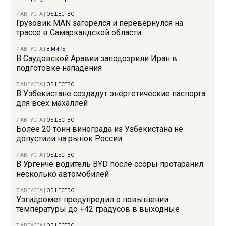
7 АВГУСТА
|
ОБЩЕСТВО
Грузовик MAN загорелся и перевернулся на
трассе в Самаркандской области
7 АВГУСТА
|
В МИРЕ
В Саудовской Аравии заподозрили Иран в
подготовке нападения
7 АВГУСТА
|
ОБЩЕСТВО
В Узбекистане создадут энергетические паспорта
для всех махаллей
7 АВГУСТА
|
ОБЩЕСТВО
Более 20 тонн винограда из Узбекистана не
допустили на рынок России
7 АВГУСТА
|
ОБЩЕСТВО
В Ургенче водитель BYD после ссоры протаранил
несколько автомобилей
7 АВГУСТА
|
ОБЩЕСТВО
Узгидромет предупредил о повышении
температуры до +42 градусов в выходные
7 АВГУСТА
|
ОБЩЕСТВО