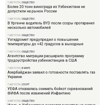
7 АВГУСТА
|
ОБЩЕСТВО
Более 20 тонн винограда из Узбекистана не
допустили на рынок России
7 АВГУСТА
|
ОБЩЕСТВО
В Ургенче водитель BYD после ссоры протаранил
несколько автомобилей
7 АВГУСТА
|
ОБЩЕСТВО
Узгидромет предупредил о повышении
температуры до +42 градусов в выходные
7 АВГУСТА
|
ОБЩЕСТВО
Агентство миграции расширило программу
трудоустройства узбекистанцев в США
7 АВГУСТА
|
В МИРЕ
Азербайджан заявил о готовности поставлять газ
Украине
7 АВГУСТА
|
СПОРТ
УЕФА отказалась снимать бойкот соревнований
ФИФА после извинений Инфантино
6 АВГУСТА
|
ОБЩЕСТВО