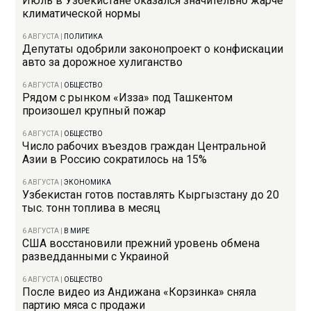
Июль в Узбекистане оказался значительно жарче
климатической нормы
6 АВГУСТА
|
ПОЛИТИКА
Депутаты одобрили законопроект о конфискации
авто за дорожное хулиганство
6 АВГУСТА
|
ОБЩЕСТВО
Рядом с рынком «Изза» под Ташкентом
произошел крупный пожар
6 АВГУСТА
|
ОБЩЕСТВО
Число рабочих въездов граждан Центральной
Азии в Россию сократилось на 15%
6 АВГУСТА
|
ЭКОНОМИКА
Узбекистан готов поставлять Кыргызстану до 20
тыс. тонн топлива в месяц
6 АВГУСТА
|
В МИРЕ
США восстановили прежний уровень обмена
разведданными с Украиной
6 АВГУСТА
|
ОБЩЕСТВО
После видео из Андижана «Корзинка» сняла
партию мяса с продажи