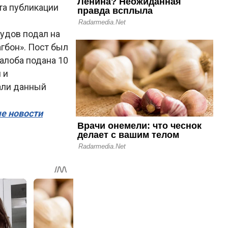
та публикации
удов подал на
гбон». Пост был
жалоба подана 10
 и
али данный
ые новости