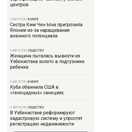
центров
5 АВГУСТА
|
В МИРЕ
Сестра Ким Чен Ына пригрозила
Японии из-за наращивания
военного потенциала
5 АВГУСТА
|
ОБЩЕСТВО
Женщина пыталась вывезти из
Узбекистана золото в подгузнике
ребенка
5 АВГУСТА
|
В МИРЕ
Куба обвинила США в
«геноцидных» санкциях
5 АВГУСТА
|
ОБЩЕСТВО
В Узбекистане реформируют
кадастровую систему и упростят
регистрацию недвижимости