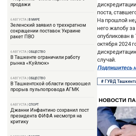
дискредитации 
продажи
поста, ставшег
На прошлой не
6 АВГУСТА
|
В МИРЕ
Зеленский заявил о трехкратном
него жалобу за
сокращении поставок Украине
опубликован в 
ракет ПВО
октября 2024 г
дискредитацию
6 АВГУСТА
|
ОБЩЕСТВО
В Ташкенте ограничили работу
случай.
рынка «Куйлюк»
Подпишитесь н
6 АВГУСТА
|
ОБЩЕСТВО
#
ГУВД Ташкент
В Ташкентской области произошел
прорыв пульпопровода АГМК
6 АВГУСТА
|
СПОРТ
Джанни Инфантино сохранил пост
президента ФИФА несмотря на
критику