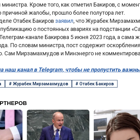
министра. Кроме того, как отметил Бакиров, с момен
о причиной жалобы, прошло более полутора лет.
деле Отабек Бакиров
заявил
, что Журабек Мирзамахм
 публикацию о постоянных авариях на подстанции «Са
Телеграм-канале Бакирова 5 июня 2023 года, а сама 
ода. По словам министра, пост содержит оскорбления
. Сам Мирзамахмудов и Минэнерго не комментиров
а наш канал в Telegram, чтобы не пропустить важн
а
#
Журабек Мирзамахмудов
#
Отабек Бакиров