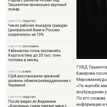
Рядом с рынком «Изза» под
Ташкентом произошел крупный
пожар
6 АВГУСТА
|
ОБЩЕСТВО
Число рабочих въездов граждан
Центральной Азии в Россию
сократилось на 15%
6 АВГУСТА
|
ЭКОНОМИКА
Узбекистан готов поставлять
Кыргызстану до 20 тыс. тонн
топлива в месяц
ГУВД Ташкента
6 АВГУСТА
|
В МИРЕ
Бакирова посл
США восстановили прежний
Мирзамахмудов
уровень обмена разведданными с
Украиной
«По жалобе ми
возбуждении у
По его словам,
6 АВГУСТА
|
ОБЩЕСТВО
После видео из Андижана
информации и 
«Корзинка» сняла партию мяса с