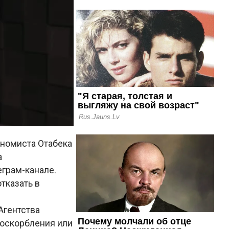
ономиста Отабека
а
еграм-канале.
тказать в
Агентства
 оскорбления или