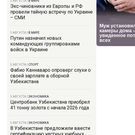
5 АВГУСТА
|
В МИРЕ
Экс-чиновники из Европы и РФ
провели тайную встречу по Украине
– СМИ
5 АВГУСТА
|
В МИРЕ
Путин назначил новых
командующих группировками
войск в Украине
5 АВГУСТА
|
СПОРТ
Фабио Каннаваро опроверг слухи о
своей зарплате в сборной
Узбекистана
5 АВГУСТА
|
ЭКОНОМИКА
Центробанк Узбекистана приобрел
41 тонну золота с начала 2026 года
5 АВГУСТА
|
ЭКОНОМИКА
В Узбекистане предложили ввести
сертификацию частных учебных