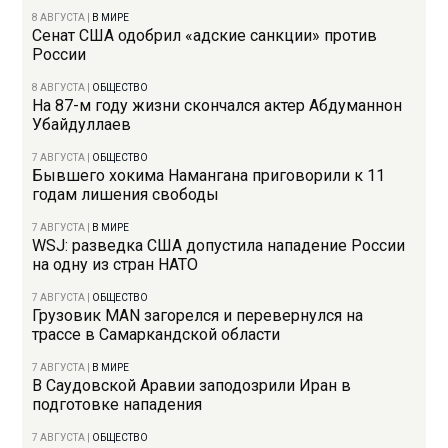
8 АВГУСТА
|
В МИРЕ
Сенат США одобрил «адские санкции» против
России
8 АВГУСТА
|
ОБЩЕСТВО
На 87-м году жизни скончался актер Абдуманнон
Убайдуллаев
7 АВГУСТА
|
ОБЩЕСТВО
Бывшего хокима Намангана приговорили к 11
годам лишения свободы
7 АВГУСТА
|
В МИРЕ
WSJ: разведка США допустила нападение России
на одну из стран НАТО
7 АВГУСТА
|
ОБЩЕСТВО
Грузовик MAN загорелся и перевернулся на
трассе в Самаркандской области
7 АВГУСТА
|
В МИРЕ
В Саудовской Аравии заподозрили Иран в
подготовке нападения
7 АВГУСТА
|
ОБЩЕСТВО