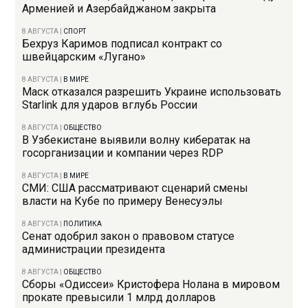
Арменией и Азербайджаном закрыта
8 АВГУСТА
|
СПОРТ
Бехруз Каримов подписал контракт со
швейцарским «Лугано»
8 АВГУСТА
|
В МИРЕ
Маск отказался разрешить Украине использовать
Starlink для ударов вглубь России
8 АВГУСТА
|
ОБЩЕСТВО
В Узбекистане выявили волну кибератак на
госорганизации и компании через RDP
8 АВГУСТА
|
В МИРЕ
СМИ: США рассматривают сценарий смены
власти на Кубе по примеру Венесуэлы
8 АВГУСТА
|
ПОЛИТИКА
Сенат одобрил закон о правовом статусе
администрации президента
8 АВГУСТА
|
ОБЩЕСТВО
Сборы «Одиссеи» Кристофера Нолана в мировом
прокате превысили 1 млрд долларов