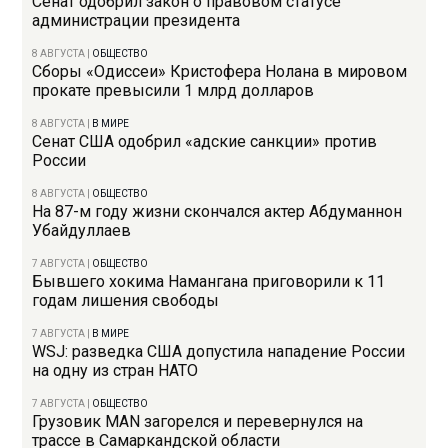
Сенат одобрил закон о правовом статусе
администрации президента
8 АВГУСТА
|
ОБЩЕСТВО
Сборы «Одиссеи» Кристофера Нолана в мировом
прокате превысили 1 млрд долларов
8 АВГУСТА
|
В МИРЕ
Сенат США одобрил «адские санкции» против
России
8 АВГУСТА
|
ОБЩЕСТВО
На 87-м году жизни скончался актер Абдуманнон
Убайдуллаев
7 АВГУСТА
|
ОБЩЕСТВО
Бывшего хокима Намангана приговорили к 11
годам лишения свободы
7 АВГУСТА
|
В МИРЕ
WSJ: разведка США допустила нападение России
на одну из стран НАТО
7 АВГУСТА
|
ОБЩЕСТВО
Грузовик MAN загорелся и перевернулся на
трассе в Самаркандской области