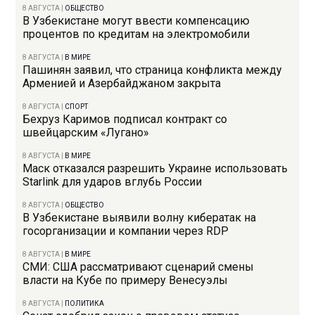
8 АВГУСТА
|
ОБЩЕСТВО
В Узбекистане могут ввести компенсацию
процентов по кредитам на электромобили
8 АВГУСТА
|
В МИРЕ
Пашинян заявил, что страница конфликта между
Арменией и Азербайджаном закрыта
8 АВГУСТА
|
СПОРТ
Бехруз Каримов подписал контракт со
швейцарским «Лугано»
8 АВГУСТА
|
В МИРЕ
Маск отказался разрешить Украине использовать
Starlink для ударов вглубь России
8 АВГУСТА
|
ОБЩЕСТВО
В Узбекистане выявили волну кибератак на
госорганизации и компании через RDP
8 АВГУСТА
|
В МИРЕ
СМИ: США рассматривают сценарий смены
власти на Кубе по примеру Венесуэлы
8 АВГУСТА
|
ПОЛИТИКА