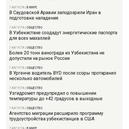
7 АВГУСТА
|
В МИРЕ
В Саудовской Аравии заподозрили Иран в
подготовке нападения
7 АВГУСТА
|
ОБЩЕСТВО
В Узбекистане создадут энергетические паспорта
для всех махаллей
7 АВГУСТА
|
ОБЩЕСТВО
Более 20 тонн винограда из Узбекистана не
допустили на рынок России
7 АВГУСТА
|
ОБЩЕСТВО
В Ургенче водитель BYD после ссоры протаранил
несколько автомобилей
7 АВГУСТА
|
ОБЩЕСТВО
Узгидромет предупредил о повышении
температуры до +42 градусов в выходные
7 АВГУСТА
|
ОБЩЕСТВО
Агентство миграции расширило программу
трудоустройства узбекистанцев в США
7 АВГУСТА
|
В МИРЕ