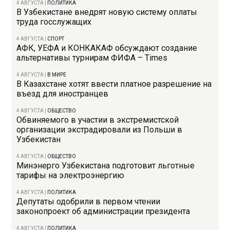
4 АВГУСТА
|
ПОЛИТИКА
В Узбекистане внедрят новую систему оплаты
труда госслужащих
4 АВГУСТА
|
СПОРТ
АФК, УЕФА и КОНКАКАФ обсуждают создание
альтернативы турнирам ФИФА – Times
4 АВГУСТА
|
В МИРЕ
В Казахстане хотят ввести платное разрешение на
въезд для иностранцев
4 АВГУСТА
|
ОБЩЕСТВО
Обвиняемого в участии в экстремистской
организации экстрадировали из Польши в
Узбекистан
4 АВГУСТА
|
ОБЩЕСТВО
Минэнерго Узбекистана подготовит льготные
тарифы на электроэнергию
4 АВГУСТА
|
ПОЛИТИКА
Депутаты одобрили в первом чтении
законопроект об администрации президента
4 АВГУСТА
|
ПОЛИТИКА