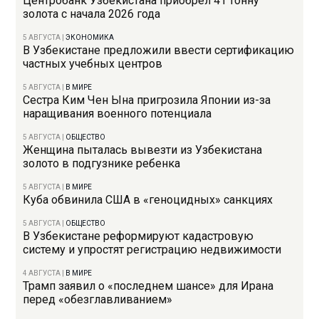
Центробанк Узбекистана приобрел 41 тонну
золота с начала 2026 года
5 АВГУСТА
|
ЭКОНОМИКА
В Узбекистане предложили ввести сертификацию
частных учебных центров
5 АВГУСТА
|
В МИРЕ
Сестра Ким Чен Ына пригрозила Японии из-за
наращивания военного потенциала
5 АВГУСТА
|
ОБЩЕСТВО
Женщина пыталась вывезти из Узбекистана
золото в подгузнике ребенка
5 АВГУСТА
|
В МИРЕ
Куба обвинила США в «геноцидных» санкциях
5 АВГУСТА
|
ОБЩЕСТВО
В Узбекистане реформируют кадастровую
систему и упростят регистрацию недвижимости
4 АВГУСТА
|
В МИРЕ
Трамп заявил о «последнем шансе» для Ирана
перед «обезглавливанием»