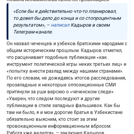
«Если бы я действительно что-то планировал,
то довел бы дело до конца и со стопроцентным
результатом», –
написал
Кадыров в своем
Телеграм-канале.
Он назвал чеченцев и узбеков братскими народами с
общим историческим прошлым. Кадыров отметил,
что расценивает подобные публикации «как
инструмент политической игры неких третьих лиц» и
«попытку внести разлад между нашими странами».
По его словам, не дожидаясь итогов расследования,
прозападные и некоторые оппозиционные СМИ
притянули за уши версию о «чеченском следе».
«Уверен, что следом последуют и другие
публикации в стиле западных фальшивок. Как бы
там ни было, я и мои дорогие братья в Узбекистане
обязательно выясним, кто стоит за этим
провокационным информационным вбросом.
Работа уже ведется», – заключил Кадыров.