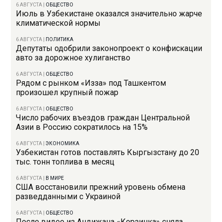
6 АВГУСТА
|
ОБЩЕСТВО
Июль в Узбекистане оказался значительно жарче
климатической нормы
6 АВГУСТА
|
ПОЛИТИКА
Депутаты одобрили законопроект о конфискации
авто за дорожное хулиганство
6 АВГУСТА
|
ОБЩЕСТВО
Рядом с рынком «Изза» под Ташкентом
произошел крупный пожар
6 АВГУСТА
|
ОБЩЕСТВО
Число рабочих въездов граждан Центральной
Азии в Россию сократилось на 15%
6 АВГУСТА
|
ЭКОНОМИКА
Узбекистан готов поставлять Кыргызстану до 20
тыс. тонн топлива в месяц
6 АВГУСТА
|
В МИРЕ
США восстановили прежний уровень обмена
разведданными с Украиной
6 АВГУСТА
|
ОБЩЕСТВО
После видео из Андижана «Корзинка» сняла