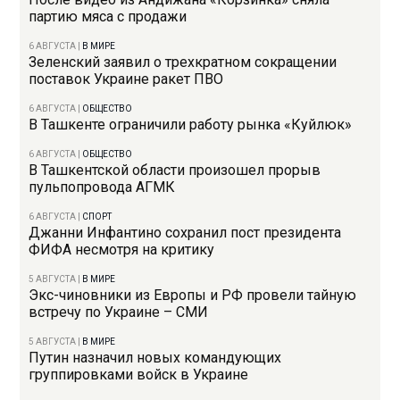
партию мяса с продажи
6 АВГУСТА
|
В МИРЕ
Зеленский заявил о трехкратном сокращении
поставок Украине ракет ПВО
6 АВГУСТА
|
ОБЩЕСТВО
В Ташкенте ограничили работу рынка «Куйлюк»
6 АВГУСТА
|
ОБЩЕСТВО
В Ташкентской области произошел прорыв
пульпопровода АГМК
6 АВГУСТА
|
СПОРТ
Джанни Инфантино сохранил пост президента
ФИФА несмотря на критику
5 АВГУСТА
|
В МИРЕ
Экс-чиновники из Европы и РФ провели тайную
встречу по Украине – СМИ
5 АВГУСТА
|
В МИРЕ
Путин назначил новых командующих
группировками войск в Украине