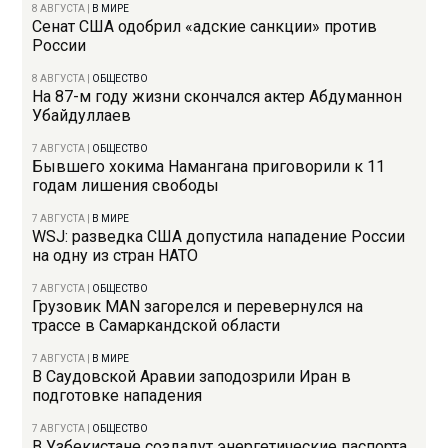
8 АВГУСТА
|
В МИРЕ
Сенат США одобрил «адские санкции» против
России
8 АВГУСТА
|
ОБЩЕСТВО
На 87-м году жизни скончался актер Абдуманнон
Убайдуллаев
7 АВГУСТА
|
ОБЩЕСТВО
Бывшего хокима Намангана приговорили к 11
годам лишения свободы
7 АВГУСТА
|
В МИРЕ
WSJ: разведка США допустила нападение России
на одну из стран НАТО
7 АВГУСТА
|
ОБЩЕСТВО
Грузовик MAN загорелся и перевернулся на
трассе в Самаркандской области
7 АВГУСТА
|
В МИРЕ
В Саудовской Аравии заподозрили Иран в
подготовке нападения
7 АВГУСТА
|
ОБЩЕСТВО
В Узбекистане создадут энергетические паспорта