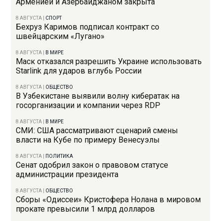
Арменией и Азербайджаном закрыта
8 АВГУСТА
|
СПОРТ
Бехруз Каримов подписал контракт со
швейцарским «Лугано»
8 АВГУСТА
|
В МИРЕ
Маск отказался разрешить Украине использовать
Starlink для ударов вглубь России
8 АВГУСТА
|
ОБЩЕСТВО
В Узбекистане выявили волну кибератак на
госорганизации и компании через RDP
8 АВГУСТА
|
В МИРЕ
СМИ: США рассматривают сценарий смены
власти на Кубе по примеру Венесуэлы
8 АВГУСТА
|
ПОЛИТИКА
Сенат одобрил закон о правовом статусе
администрации президента
8 АВГУСТА
|
ОБЩЕСТВО
Сборы «Одиссеи» Кристофера Нолана в мировом
прокате превысили 1 млрд долларов