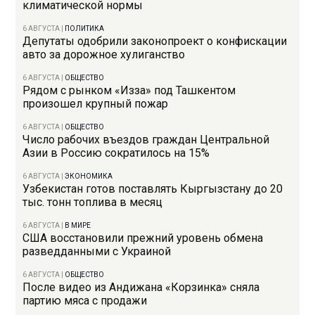
климатической нормы
6 АВГУСТА
|
ПОЛИТИКА
Депутаты одобрили законопроект о конфискации
авто за дорожное хулиганство
6 АВГУСТА
|
ОБЩЕСТВО
Рядом с рынком «Изза» под Ташкентом
произошел крупный пожар
6 АВГУСТА
|
ОБЩЕСТВО
Число рабочих въездов граждан Центральной
Азии в Россию сократилось на 15%
6 АВГУСТА
|
ЭКОНОМИКА
Узбекистан готов поставлять Кыргызстану до 20
тыс. тонн топлива в месяц
6 АВГУСТА
|
В МИРЕ
США восстановили прежний уровень обмена
разведданными с Украиной
6 АВГУСТА
|
ОБЩЕСТВО
После видео из Андижана «Корзинка» сняла
партию мяса с продажи