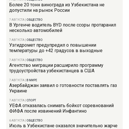
Более 20 тонн винограда из Узбекистана не
допустили на рынок России
7 АВГУСТА
|
ОБЩЕСТВО
В Ургенче водитель BYD после ссоры протаранил
несколько автомобилей
7 АВГУСТА
|
ОБЩЕСТВО
Узгидромет предупредил о повышении
температуры до +42 градусов в выходные
7 АВГУСТА
|
ОБЩЕСТВО
Агентство миграции расширило программу
трудоустройства узбекистанцев в США
7 АВГУСТА
|
В МИРЕ
Азербайджан заявил о готовности поставлять газ
Украине
7 АВГУСТА
|
СПОРТ
УЕФА отказалась снимать бойкот соревнований
ФИФА после извинений Инфантино
6 АВГУСТА
|
ОБЩЕСТВО
Июль в Узбекистане оказался значительно жарче