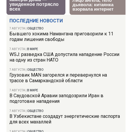
ПОСЛЕДНИЕ НОВОСТИ
7 АВГУСТА
|
ОБЩЕСТВО
Бывшего хокима Намангана приговорили к 11
годам лишения свободы
7 АВГУСТА
|
В МИРЕ
WSJ: разведка США допустила нападение России
на одну из стран НАТО
7 АВГУСТА
|
ОБЩЕСТВО
Грузовик MAN загорелся и перевернулся на
трассе в Самаркандской области
7 АВГУСТА
|
В МИРЕ
В Саудовской Аравии заподозрили Иран в
подготовке нападения
7 АВГУСТА
|
ОБЩЕСТВО
В Узбекистане создадут энергетические паспорта
для всех махаллей
7 АВГУСТА
|
ОБЩЕСТВО