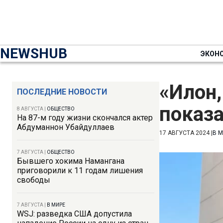
NEWSHUB
ЭКОН
«Илон,
ПОСЛЕДНИЕ НОВОСТИ
показа
8 АВГУСТА
|
ОБЩЕСТВО
На 87-м году жизни скончался актер
Абдуманнон Убайдуллаев
17 АВГУСТА 2024
|
В 
7 АВГУСТА
|
ОБЩЕСТВО
Бывшего хокима Намангана
приговорили к 11 годам лишения
свободы
7 АВГУСТА
|
В МИРЕ
WSJ: разведка США допустила