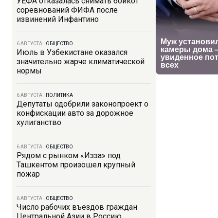
УЕФА отказалась снимать бойкот
соревнований ФИФА после
извинений Инфантино
6 АВГУСТА
|
ОБЩЕСТВО
Июль в Узбекистане оказался
значительно жарче климатической
нормы
6 АВГУСТА
|
ПОЛИТИКА
Депутаты одобрили законопроект о
конфискации авто за дорожное
хулиганство
6 АВГУСТА
|
ОБЩЕСТВО
Рядом с рынком «Изза» под
Ташкентом произошел крупный
пожар
6 АВГУСТА
|
ОБЩЕСТВО
Число рабочих въездов граждан
Центральной Азии в Россию