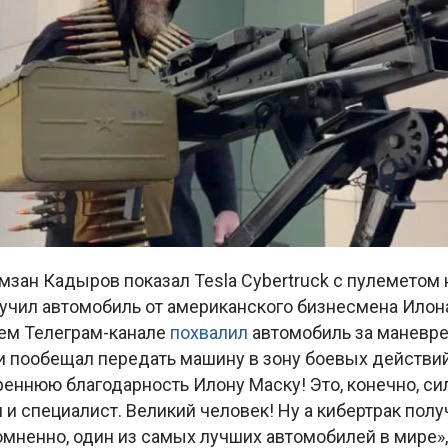
мзан Кадыров показал Tesla Cybertruck с пулеметом 
лучил автомобиль от американского бизнесмена Илон
ем Телеграм-канале
похвалил
автомобиль за маневре
и пообещал передать машину в зону боевых действий
еннюю благодарность Илону Маску! Это, конечно, си
 и специалист. Великий человек! Ну а кибертрак по
мненно, один из самых лучших автомобилей в мире»,