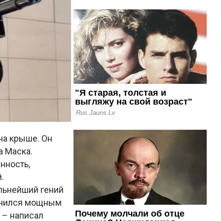
на крыше. Он
а Маска.
нность,
.
льнейший гений
лучился мощным
 – написал