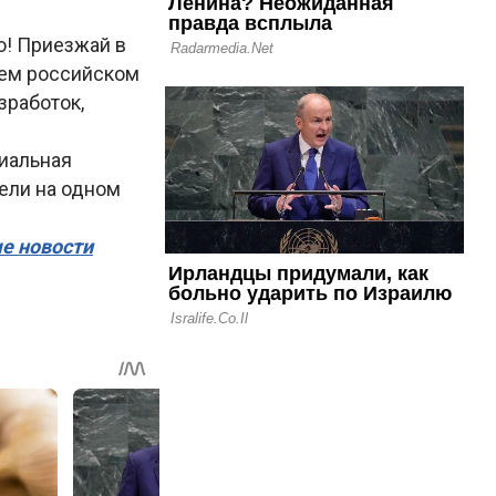
о! Приезжай в
ашем российском
зработок,
риальная
дели на одном
ые новости