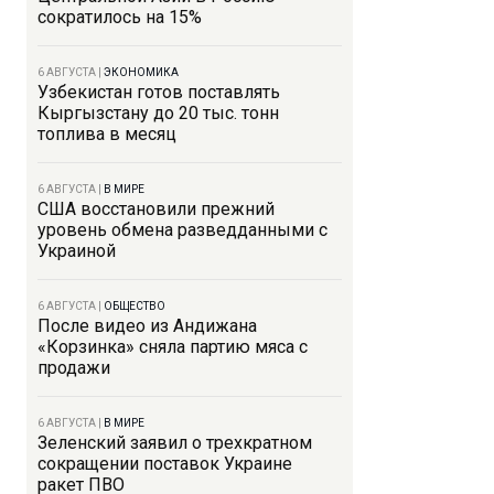
сократилось на 15%
6 АВГУСТА
|
ЭКОНОМИКА
Узбекистан готов поставлять
Кыргызстану до 20 тыс. тонн
топлива в месяц
6 АВГУСТА
|
В МИРЕ
США восстановили прежний
уровень обмена разведданными с
Украиной
6 АВГУСТА
|
ОБЩЕСТВО
После видео из Андижана
«Корзинка» сняла партию мяса с
продажи
6 АВГУСТА
|
В МИРЕ
Зеленский заявил о трехкратном
сокращении поставок Украине
ракет ПВО