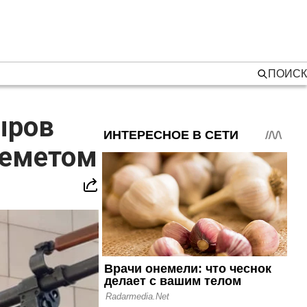
ПОИСК
ыров
улеметом