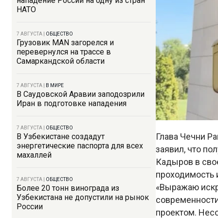
нападение России на одну из стран
НАТО
7 АВГУСТА
|
ОБЩЕСТВО
Грузовик MAN загорелся и
перевернулся на трассе в
Самаркандской области
7 АВГУСТА
|
В МИРЕ
В Саудовской Аравии заподозрили
Иран в подготовке нападения
7 АВГУСТА
|
ОБЩЕСТВО
Глава Чечни Ра
В Узбекистане создадут
энергетические паспорта для всех
заявил, что по
махаллей
Кадыров в сво
проходимость 
7 АВГУСТА
|
ОБЩЕСТВО
«Выражаю искр
Более 20 тонн винограда из
Узбекистана не допустили на рынок
современности
России
проектом. Несо