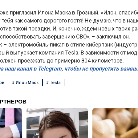
кже пригласил Илона Маска в Грозный. «Илон, спасиб
 тебя как самого дорогого гостя! Не думаю, что в н
тив такой поездки. И, конечно, ждем новых твоих ра
 способствовать завершению СВО», – заключил он.
ck – электромобиль-пикап в стиле киберпанк (индуст
орый выпускает компания Tesla. В зависимости от мо
должен проезжать до примерно 804 километров.
а наш канал в Telegram, чтобы не пропустить важн
ов
#
Илон Маск
#
Tesla