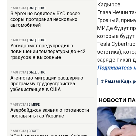
Кадыров.
7 АВГУСТА
|
ОБЩЕСТВО
Глава Чечни та
В Ургенче водитель BYD после
ссоры протаранил несколько
Грозный, приму
автомобилей
МИДе будут про
которые будут
7 АВГУСТА
|
ОБЩЕСТВО
Tesla Cybertru
Узгидромет предупредил о
повышении температуры до +42
эстетика), кот
градусов в выходные
заряде пикап 
Подпишитесь н
7 АВГУСТА
|
ОБЩЕСТВО
Агентство миграции расширило
#
Рамзан Кадыр
программу трудоустройства
узбекистанцев в США
7 АВГУСТА
|
В МИРЕ
Азербайджан заявил о готовности
поставлять газ Украине
7 АВГУСТА
|
СПОРТ