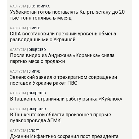
6 АВГУСТА
|
ЭКОНОМИКА
Узбекистан готов поставлять Кыргызстану до 20
тыс. тонн топлива в месяц
6 АВГУСТА
|
В МИРЕ
США восстановили прежний уровень обмена
разведданными с Украиной
6 АВГУСТА
|
ОБЩЕСТВО
После видео из Андижана «Корзинка» сняла
партию мяса с продажи
6 АВГУСТА
|
В МИРЕ
Зеленский заявил о трехкратном сокращении
поставок Украине ракет ПВО
6 АВГУСТА
|
ОБЩЕСТВО
В Ташкенте ограничили работу рынка «Куйлюк»
6 АВГУСТА
|
ОБЩЕСТВО
В Ташкентской области произошел прорыв
пульпопровода АГМК
6 АВГУСТА
|
СПОРТ
Джанни Инфантино сохранил пост президента