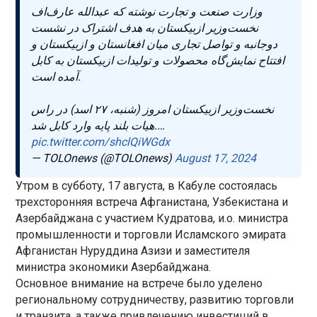
وزارت صنعت و تجارت نوشته که عبدالله عارف‌اف
نخست‌وزیر ازبیکستان به هدف اشتراک در نشست
دوجانبه و تواصل تجاری میان افغانستان و ازبیکستان و
افتتاح نمایش‌گاه محصولات و تولیدات ازبیکستان به کابل
آمده است.
نخست‌وزیر ازبیکستان امروز (شنبه، ۲۷ اسد) در راس
هیات بلند پایه وارد کابل شد.…
pic.twitter.com/shclQiWGdx
— TOLOnews (@TOLOnews)
August 17, 2024
Утром в субботу, 17 августа, в Кабуле состоялась
трехсторонняя встреча Афганистана, Узбекистана и
Азербайджана с участием Кудратова, и.о. министра
промышленности и торговли Исламского эмирата
Афганистан Нуруддина Азизи и заместителя
министра экономики Азербайджана.
Основное внимание на встрече было уделено
региональному сотрудничеству, развитию торговли
и транзита, а также привлечению инвестиций в