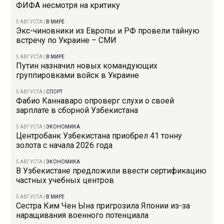
ФИФА несмотря на критику
5 АВГУСТА
|
В МИРЕ
Экс-чиновники из Европы и РФ провели тайную
встречу по Украине – СМИ
5 АВГУСТА
|
В МИРЕ
Путин назначил новых командующих
группировками войск в Украине
5 АВГУСТА
|
СПОРТ
Фабио Каннаваро опроверг слухи о своей
зарплате в сборной Узбекистана
5 АВГУСТА
|
ЭКОНОМИКА
Центробанк Узбекистана приобрел 41 тонну
золота с начала 2026 года
5 АВГУСТА
|
ЭКОНОМИКА
В Узбекистане предложили ввести сертификацию
частных учебных центров
5 АВГУСТА
|
В МИРЕ
Сестра Ким Чен Ына пригрозила Японии из-за
наращивания военного потенциала