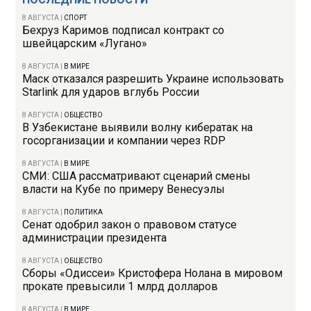
8 АВГУСТА
|
СПОРТ
Бехруз Каримов подписал контракт со
швейцарским «Лугано»
8 АВГУСТА
|
В МИРЕ
Маск отказался разрешить Украине использовать
Starlink для ударов вглубь России
8 АВГУСТА
|
ОБЩЕСТВО
В Узбекистане выявили волну кибератак на
госорганизации и компании через RDP
8 АВГУСТА
|
В МИРЕ
СМИ: США рассматривают сценарий смены
власти на Кубе по примеру Венесуэлы
8 АВГУСТА
|
ПОЛИТИКА
Сенат одобрил закон о правовом статусе
администрации президента
8 АВГУСТА
|
ОБЩЕСТВО
Сборы «Одиссеи» Кристофера Нолана в мировом
прокате превысили 1 млрд долларов
8 АВГУСТА
|
В МИРЕ