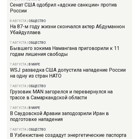
Сенат США одобрил «адские санкции» против
России
8 АВГУСТА
|
ОБЩЕСТВО
На 87-м году жизни скончался актер Абдуманнон
Убайдуллаев
7 АВГУСТА
|
ОБЩЕСТВО
Бывшего хокима Намангана приговорили к 11
годам лишения свободы
7 АВГУСТА
|
В МИРЕ
WSJ: разведка США допустила нападение России
на одну из стран НАТО
7 АВГУСТА
|
ОБЩЕСТВО
Грузовик MAN загорелся и перевернулся на
трассе в Самаркандской области
7 АВГУСТА
|
В МИРЕ
В Саудовской Аравии заподозрили Иран в
подготовке нападения
7 АВГУСТА
|
ОБЩЕСТВО
В Узбекистане создадут энергетические паспорта