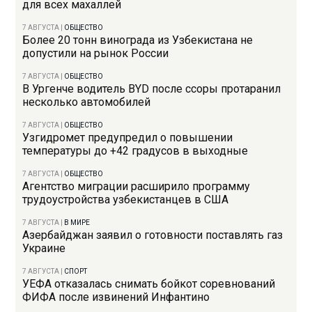
для всех махаллей
7 АВГУСТА
|
ОБЩЕСТВО
Более 20 тонн винограда из Узбекистана не
допустили на рынок России
7 АВГУСТА
|
ОБЩЕСТВО
В Ургенче водитель BYD после ссоры протаранил
несколько автомобилей
7 АВГУСТА
|
ОБЩЕСТВО
Узгидромет предупредил о повышении
температуры до +42 градусов в выходные
7 АВГУСТА
|
ОБЩЕСТВО
Агентство миграции расширило программу
трудоустройства узбекистанцев в США
7 АВГУСТА
|
В МИРЕ
Азербайджан заявил о готовности поставлять газ
Украине
7 АВГУСТА
|
СПОРТ
УЕФА отказалась снимать бойкот соревнований
ФИФА после извинений Инфантино