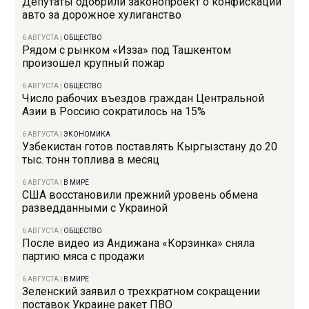
Депутаты одобрили законопроект о конфискации
авто за дорожное хулиганство
6 АВГУСТА
|
ОБЩЕСТВО
Рядом с рынком «Изза» под Ташкентом
произошел крупный пожар
6 АВГУСТА
|
ОБЩЕСТВО
Число рабочих въездов граждан Центральной
Азии в Россию сократилось на 15%
6 АВГУСТА
|
ЭКОНОМИКА
Узбекистан готов поставлять Кыргызстану до 20
тыс. тонн топлива в месяц
6 АВГУСТА
|
В МИРЕ
США восстановили прежний уровень обмена
разведданными с Украиной
6 АВГУСТА
|
ОБЩЕСТВО
После видео из Андижана «Корзинка» сняла
партию мяса с продажи
6 АВГУСТА
|
В МИРЕ
Зеленский заявил о трехкратном сокращении
поставок Украине ракет ПВО