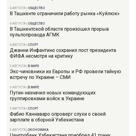
6 АВГУСТА
|
ОБЩЕСТВО
В Ташкенте ограничили работу рынка «Куйлюк»
6 АВГУСТА
|
ОБЩЕСТВО
В Ташкентской области произошел прорыв
пульпопровода АГМК
6 АВГУСТА
|
СПОРТ
Джанни Инфантино сохранил пост президента
ФИФА несмотря на критику
5 АВГУСТА
|
В МИРЕ
Экс-чиновники из Европы и РФ провели тайную
встречу по Украине – СМИ
5 АВГУСТА
|
В МИРЕ
Путин назначил новых командующих
группировками войск в Украине
5 АВГУСТА
|
СПОРТ
Фабио Каннаваро опроверг слухи о своей
зарплате в сборной Узбекистана
5 АВГУСТА
|
ЭКОНОМИКА
Центробанк Узбекистана приобрел 41 тонну