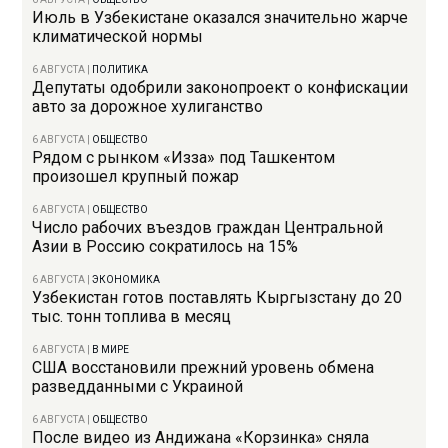
Июль в Узбекистане оказался значительно жарче
климатической нормы
6 АВГУСТА
|
ПОЛИТИКА
Депутаты одобрили законопроект о конфискации
авто за дорожное хулиганство
6 АВГУСТА
|
ОБЩЕСТВО
Рядом с рынком «Изза» под Ташкентом
произошел крупный пожар
6 АВГУСТА
|
ОБЩЕСТВО
Число рабочих въездов граждан Центральной
Азии в Россию сократилось на 15%
6 АВГУСТА
|
ЭКОНОМИКА
Узбекистан готов поставлять Кыргызстану до 20
тыс. тонн топлива в месяц
6 АВГУСТА
|
В МИРЕ
США восстановили прежний уровень обмена
разведданными с Украиной
6 АВГУСТА
|
ОБЩЕСТВО
После видео из Андижана «Корзинка» сняла