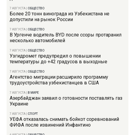
7 АВГУСТА
|
ОБЩЕСТВО
Более 20 тонн винограда из Узбекистана не
допустили на рынок России
7 АВГУСТА
|
ОБЩЕСТВО
В Ургенче водитель BYD после ссоры протаранил
несколько автомобилей
7 АВГУСТА
|
ОБЩЕСТВО
Узгидромет предупредил о повышении
температуры до +42 градусов в выходные
7 АВГУСТА
|
ОБЩЕСТВО
Агентство миграции расширило программу
трудоустройства узбекистанцев в США
7 АВГУСТА
|
В МИРЕ
Азербайджан заявил о готовности поставлять газ
Украине
7 АВГУСТА
|
СПОРТ
УЕФА отказалась снимать бойкот соревнований
ФИФА после извинений Инфантино
6 АВГУСТА
|
ОБЩЕСТВО