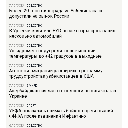
7 АВГУСТА
|
ОБЩЕСТВО
Более 20 тонн винограда из Узбекистана не
допустили на рынок России
7 АВГУСТА
|
ОБЩЕСТВО
В Ургенче водитель BYD после ссоры протаранил
несколько автомобилей
7 АВГУСТА
|
ОБЩЕСТВО
Узгидромет предупредил о повышении
температуры до +42 градусов в выходные
7 АВГУСТА
|
ОБЩЕСТВО
Агентство миграции расширило программу
трудоустройства узбекистанцев в США
7 АВГУСТА
|
В МИРЕ
Азербайджан заявил о готовности поставлять газ
Украине
7 АВГУСТА
|
СПОРТ
УЕФА отказалась снимать бойкот соревнований
ФИФА после извинений Инфантино
6 АВГУСТА
|
ОБЩЕСТВО