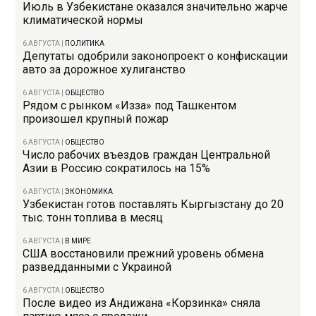
Июль в Узбекистане оказался значительно жарче
климатической нормы
6 АВГУСТА
|
ПОЛИТИКА
Депутаты одобрили законопроект о конфискации
авто за дорожное хулиганство
6 АВГУСТА
|
ОБЩЕСТВО
Рядом с рынком «Изза» под Ташкентом
произошел крупный пожар
6 АВГУСТА
|
ОБЩЕСТВО
Число рабочих въездов граждан Центральной
Азии в Россию сократилось на 15%
6 АВГУСТА
|
ЭКОНОМИКА
Узбекистан готов поставлять Кыргызстану до 20
тыс. тонн топлива в месяц
6 АВГУСТА
|
В МИРЕ
США восстановили прежний уровень обмена
разведданными с Украиной
6 АВГУСТА
|
ОБЩЕСТВО
После видео из Андижана «Корзинка» сняла