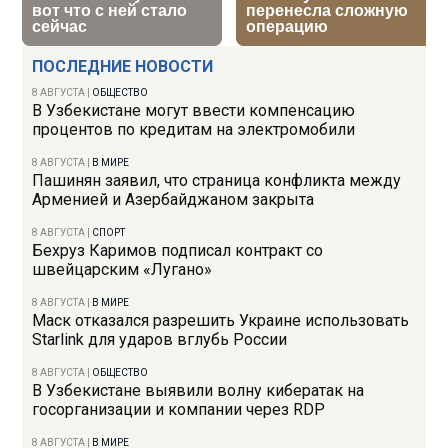
ПОСЛЕДНИЕ НОВОСТИ
8 АВГУСТА
|
ОБЩЕСТВО
В Узбекистане могут ввести компенсацию
процентов по кредитам на электромобили
8 АВГУСТА
|
В МИРЕ
Пашинян заявил, что страница конфликта между
Арменией и Азербайджаном закрыта
8 АВГУСТА
|
СПОРТ
Бехруз Каримов подписал контракт со
швейцарским «Лугано»
8 АВГУСТА
|
В МИРЕ
Маск отказался разрешить Украине использовать
Starlink для ударов вглубь России
8 АВГУСТА
|
ОБЩЕСТВО
В Узбекистане выявили волну кибератак на
госорганизации и компании через RDP
8 АВГУСТА
|
В МИРЕ