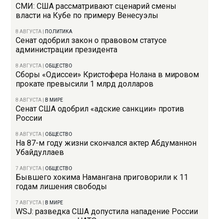
СМИ: США рассматривают сценарий смены
власти на Кубе по примеру Венесуэлы
8 АВГУСТА
|
ПОЛИТИКА
Сенат одобрил закон о правовом статусе
администрации президента
8 АВГУСТА
|
ОБЩЕСТВО
Сборы «Одиссеи» Кристофера Нолана в мировом
прокате превысили 1 млрд долларов
8 АВГУСТА
|
В МИРЕ
Сенат США одобрил «адские санкции» против
России
8 АВГУСТА
|
ОБЩЕСТВО
На 87-м году жизни скончался актер Абдуманнон
Убайдуллаев
7 АВГУСТА
|
ОБЩЕСТВО
Бывшего хокима Намангана приговорили к 11
годам лишения свободы
7 АВГУСТА
|
В МИРЕ
WSJ: разведка США допустила нападение России