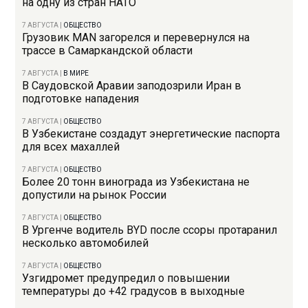
на одну из стран НАТО
7 АВГУСТА
|
ОБЩЕСТВО
Грузовик MAN загорелся и перевернулся на
трассе в Самаркандской области
7 АВГУСТА
|
В МИРЕ
В Саудовской Аравии заподозрили Иран в
подготовке нападения
7 АВГУСТА
|
ОБЩЕСТВО
В Узбекистане создадут энергетические паспорта
для всех махаллей
7 АВГУСТА
|
ОБЩЕСТВО
Более 20 тонн винограда из Узбекистана не
допустили на рынок России
7 АВГУСТА
|
ОБЩЕСТВО
В Ургенче водитель BYD после ссоры протаранил
несколько автомобилей
7 АВГУСТА
|
ОБЩЕСТВО
Узгидромет предупредил о повышении
температуры до +42 градусов в выходные