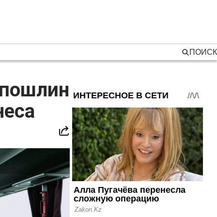
ПОИСК
 пошлин
неса