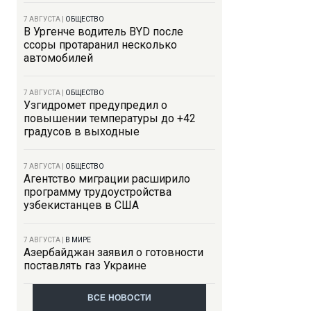
7 АВГУСТА
|
ОБЩЕСТВО
В Ургенче водитель BYD после
ссоры протаранил несколько
автомобилей
7 АВГУСТА
|
ОБЩЕСТВО
Узгидромет предупредил о
повышении температуры до +42
градусов в выходные
7 АВГУСТА
|
ОБЩЕСТВО
Агентство миграции расширило
программу трудоустройства
узбекистанцев в США
7 АВГУСТА
|
В МИРЕ
Азербайджан заявил о готовности
поставлять газ Украине
ВСЕ НОВОСТИ