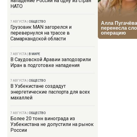
нападение России на одну из стран
НАТО
7 АВГУСТА
|
ОБЩЕСТВО
Грузовик MAN загорелся и
перевернулся на трассе в
Самаркандской области
7 АВГУСТА
|
В МИРЕ
В Саудовской Аравии заподозрили
Иран в подготовке нападения
7 АВГУСТА
|
ОБЩЕСТВО
В Узбекистане создадут
энергетические паспорта для всех
махаллей
7 АВГУСТА
|
ОБЩЕСТВО
Более 20 тонн винограда из
Узбекистана не допустили на рынок
России