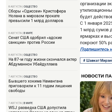
организации э
8 АВГУСТА
|
ОБЩЕСТВО
утилизационный
Сборы «Одиссеи» Кристофера
Нолана в мировом прокате
будет действов
превысили 1 млрд долларов
С 1 января 20
1 млрд сумов 
8 АВГУСТА
|
В МИРЕ
ярмарках и выс
Сенат США одобрил «адские
санкции» против России
покроют 50% ра
Подпишитесь н
8 АВГУСТА
|
ОБЩЕСТВО
На 87-м году жизни скончался актер
#
Шавкат Мирзи
Абдуманнон Убайдуллаев
7 АВГУСТА
|
ОБЩЕСТВО
Бывшего хокима Намангана
приговорили к 11 годам лишения
свободы
7 АВГУСТА
|
В МИРЕ
WSJ: разведка США допустила