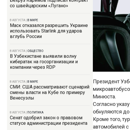
Бехруз Каримов подписал контракт
со швейцарским «Лугано»
8 АВГУСТА
|
В МИРЕ
Маск отказался разрешить Украине
использовать Starlink для ударов
вглубь России
8 АВГУСТА
|
ОБЩЕСТВО
В Узбекистане выявили волну
кибератак на госорганизации и
компании через RDP
Президент Узб
8 АВГУСТА
|
В МИРЕ
СМИ: США рассматривают сценарий
микроавтобусо
смены власти на Кубе по примеру
Минюста.
Венесуэлы
Согласно указ
обнуляются до 
8 АВГУСТА
|
ПОЛИТИКА
Сенат одобрил закон о правовом
Кроме того, ту
статусе администрации президента
автомобилей с