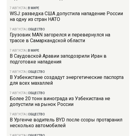
7 АВГУСТА
|
В МИРЕ
WSJ: разведка США допустила нападение России
на одну из стран НАТО
7 АВГУСТА
|
ОБЩЕСТВО
Грузовик MAN загорелся и перевернулся на
трассе в Самаркандской области
7 АВГУСТА
|
В МИРЕ
В Саудовской Аравии заподозрили Иран в
подготовке нападения
7 АВГУСТА
|
ОБЩЕСТВО
В Узбекистане создадут энергетические паспорта
для всех махаллей
7 АВГУСТА
|
ОБЩЕСТВО
Более 20 тонн винограда из Узбекистана не
допустили на рынок России
7 АВГУСТА
|
ОБЩЕСТВО
В Ургенче водитель BYD после ссоры протаранил
несколько автомобилей
7 АВГУСТА
|
ОБЩЕСТВО