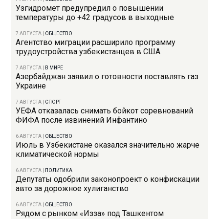
Узгидромет предупредил о повышении
температуры до +42 градусов в выходные
7 АВГУСТА
|
ОБЩЕСТВО
Агентство миграции расширило программу
трудоустройства узбекистанцев в США
7 АВГУСТА
|
В МИРЕ
Азербайджан заявил о готовности поставлять газ
Украине
7 АВГУСТА
|
СПОРТ
УЕФА отказалась снимать бойкот соревнований
ФИФА после извинений Инфантино
6 АВГУСТА
|
ОБЩЕСТВО
Июль в Узбекистане оказался значительно жарче
климатической нормы
6 АВГУСТА
|
ПОЛИТИКА
Депутаты одобрили законопроект о конфискации
авто за дорожное хулиганство
6 АВГУСТА
|
ОБЩЕСТВО
Рядом с рынком «Изза» под Ташкентом