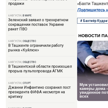
«Бахти Ташкен
продажи
Подпишитесь н
6 АВГУСТА
|
В МИРЕ
Зеленский заявил о трехкратном
#
Бахтиёр Кудра
сокращении поставок Украине
ракет ПВО
6 АВГУСТА
|
ОБЩЕСТВО
В Ташкенте ограничили работу
рынка «Куйлюк»
6 АВГУСТА
|
ОБЩЕСТВО
В Ташкентской области произошел
прорыв пульпопровода АГМК
6 АВГУСТА
|
СПОРТ
Джанни Инфантино сохранил пост
президента ФИФА несмотря на
критику