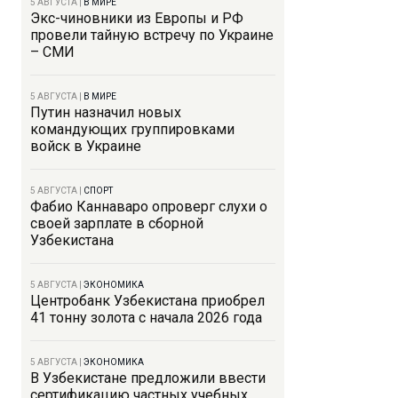
5 АВГУСТА
|
В МИРЕ
Экс-чиновники из Европы и РФ
провели тайную встречу по Украине
– СМИ
5 АВГУСТА
|
В МИРЕ
Путин назначил новых
командующих группировками
войск в Украине
5 АВГУСТА
|
СПОРТ
Фабио Каннаваро опроверг слухи о
своей зарплате в сборной
Узбекистана
5 АВГУСТА
|
ЭКОНОМИКА
Центробанк Узбекистана приобрел
41 тонну золота с начала 2026 года
5 АВГУСТА
|
ЭКОНОМИКА
В Узбекистане предложили ввести
сертификацию частных учебных