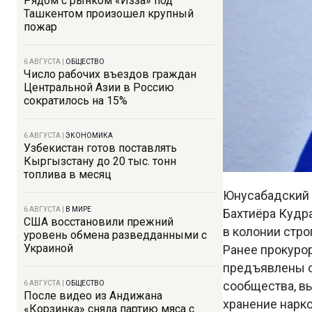
Рядом с рынком «Изза» под
Ташкентом произошел крупный
пожар
6 АВГУСТА
|
ОБЩЕСТВО
Число рабочих въездов граждан
Центральной Азии в Россию
сократилось на 15%
6 АВГУСТА
|
ЭКОНОМИКА
Узбекистан готов поставлять
Кыргызстану до 20 тыс. тонн
топлива в месяц
Юнусабадский 
6 АВГУСТА
|
В МИРЕ
Бахтиёра Кудра
США восстановили прежний
в колонии стро
уровень обмена разведданными с
Украиной
Ранее прокуро
предъявлены о
сообщества, в
6 АВГУСТА
|
ОБЩЕСТВО
После видео из Андижана
хранение нарк
«Корзинка» сняла партию мяса с