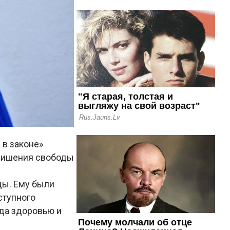
 в законе»
 лишения свободы
ды. Ему были
ступного
да здоровью и