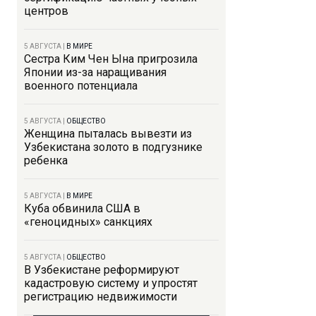
центров
5 АВГУСТА
|
В МИРЕ
Сестра Ким Чен Ына пригрозила
Японии из-за наращивания
военного потенциала
5 АВГУСТА
|
ОБЩЕСТВО
Женщина пыталась вывезти из
Узбекистана золото в подгузнике
ребенка
5 АВГУСТА
|
В МИРЕ
Куба обвинила США в
«геноцидных» санкциях
5 АВГУСТА
|
ОБЩЕСТВО
В Узбекистане реформируют
кадастровую систему и упростят
регистрацию недвижимости