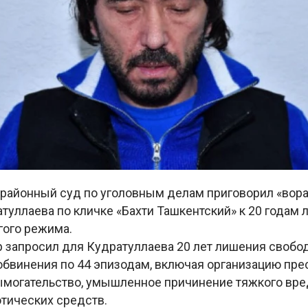
районный суд по уголовным делам приговорил «вора
туллаева по кличке «Бахти Ташкентский» к 20 годам
гого режима.
р запросил для Кудратуллаева 20 лет лишения свобо
бвинения по 44 эпизодам, включая организацию пре
ымогательство, умышленное причинение тяжкого вре
отических средств.