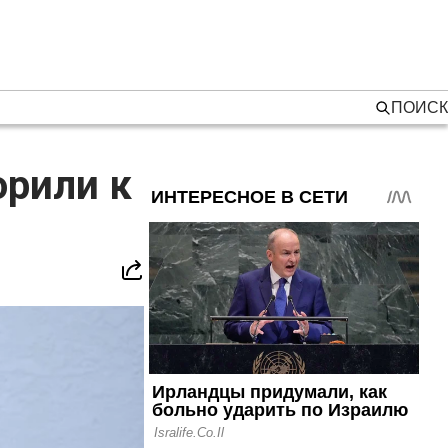
ПОИСК
орили к