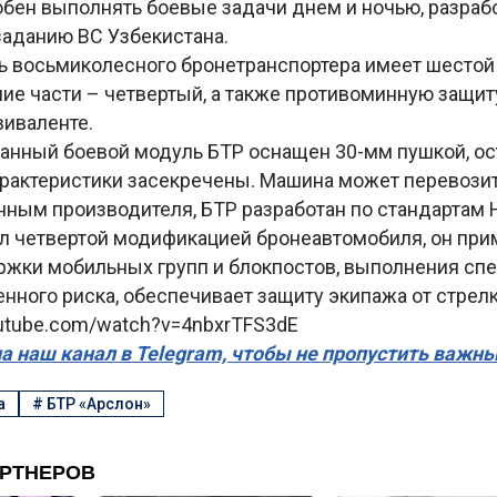
обен выполнять боевые задачи днем и ночью, разраб
заданию ВС Узбекистана.
ь восьмиколесного бронетранспортера имеет шестой 
ие части – четвертый, а также противоминную защиту
виваленте.
анный боевой модуль БТР оснащен 30-мм пушкой, ос
арактеристики засекречены. Машина может перевози
нным производителя, БТР разработан по стандартам 
ал четвертой модификацией бронеавтомобиля, он при
ржки мобильных групп и блокпостов, выполнения сп
нного риска, обеспечивает защиту экипажа от стрел
outube.com/watch?v=4nbxrTFS3dE
а наш канал в Telegram, чтобы не пропустить важн
а
#
БТР «Арслон»