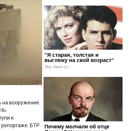
ь на вооружение
4».
тупи к
в репортаже. БТР