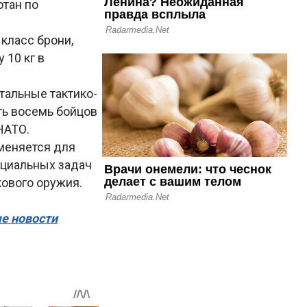
отан по
класс брони,
 10 кг в
тальные тактико-
ть восемь бойцов
НАТО.
меняется для
ециальных задач
кового оружия.
ые новости