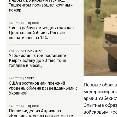
Рядом с рынком «Изза» под
Ташкентом произошел крупный
пожар
6 АВГУСТА
|
ОБЩЕСТВО
Число рабочих въездов граждан
Центральной Азии в Россию
сократилось на 15%
6 АВГУСТА
|
ЭКОНОМИКА
Узбекистан готов поставлять
Кыргызстану до 20 тыс. тонн
топлива в месяц
6 АВГУСТА
|
В МИРЕ
США восстановили прежний
Первые образц
уровень обмена разведданными с
модернизирова
Украиной
армии Узбекист
Опытные образ
6 АВГУСТА
|
ОБЩЕСТВО
После видео из Андижана
войсковым, «со
«Корзинка» сняла партию мяса с