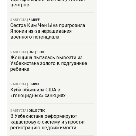
центров
5 АВГУСТА
|
В МИРЕ
Сестра Ким Чен Ына пригрозила
Японии из-за наращивания
военного потенциала
5 АВГУСТА
|
ОБЩЕСТВО
Женщина пыталась вывезти из
Узбекистана золото в подгузнике
ребенка
5 АВГУСТА
|
В МИРЕ
Куба обвинила США в
«геноцидных» санкциях
5 АВГУСТА
|
ОБЩЕСТВО
В Узбекистане реформируют
кадастровую систему и упростят
регистрацию недвижимости