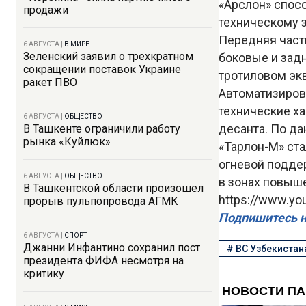
«Арслон» спос
продажи
техническому 
Передняя част
6 АВГУСТА
|
В МИРЕ
Зеленский заявил о трехкратном
боковые и задн
сокращении поставок Украине
тротиловом эк
ракет ПВО
Автоматизиров
технические х
6 АВГУСТА
|
ОБЩЕСТВО
десанта. По да
В Ташкенте ограничили работу
рынка «Куйлюк»
«Тарлон-М» ст
огневой подде
6 АВГУСТА
|
ОБЩЕСТВО
в зонах повыше
В Ташкентской области произошел
https://www.y
прорыв пульпопровода АГМК
Подпишитесь н
6 АВГУСТА
|
СПОРТ
Джанни Инфантино сохранил пост
#
ВС Узбекистан
президента ФИФА несмотря на
критику