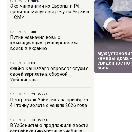
5 АВГУСТА
|
В МИРЕ
Экс-чиновники из Европы и РФ
провели тайную встречу по Украине
– СМИ
5 АВГУСТА
|
В МИРЕ
Путин назначил новых
командующих группировками
войск в Украине
5 АВГУСТА
|
СПОРТ
Фабио Каннаваро опроверг слухи о
своей зарплате в сборной
Узбекистана
5 АВГУСТА
|
ЭКОНОМИКА
Центробанк Узбекистана приобрел
41 тонну золота с начала 2026 года
5 АВГУСТА
|
ЭКОНОМИКА
В Узбекистане предложили ввести
сертификацию частных учебных