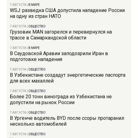
7 АВГУСТА
|
В МИРЕ
WSJ: разведка США допустила нападение России
на одну из стран НАТО
7 АВГУСТА
|
ОБЩЕСТВО
Грузовик MAN загорелся и перевернулся на
трассе в Самаркандской области
7 АВГУСТА
|
В МИРЕ
В Саудовской Аравии заподозрили Иран в
подготовке нападения
7 АВГУСТА
|
ОБЩЕСТВО
В Узбекистане создадут энергетические паспорта
для всех махаллей
7 АВГУСТА
|
ОБЩЕСТВО
Более 20 тонн винограда из Узбекистана не
допустили на рынок России
7 АВГУСТА
|
ОБЩЕСТВО
В Ургенче водитель BYD после ссоры протаранил
несколько автомобилей
7 АВГУСТА
|
ОБЩЕСТВО