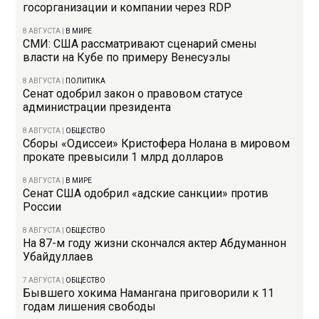
госорганизации и компании через RDP
8 АВГУСТА
|
В МИРЕ
СМИ: США рассматривают сценарий смены
власти на Кубе по примеру Венесуэлы
8 АВГУСТА
|
ПОЛИТИКА
Сенат одобрил закон о правовом статусе
администрации президента
8 АВГУСТА
|
ОБЩЕСТВО
Сборы «Одиссеи» Кристофера Нолана в мировом
прокате превысили 1 млрд долларов
8 АВГУСТА
|
В МИРЕ
Сенат США одобрил «адские санкции» против
России
8 АВГУСТА
|
ОБЩЕСТВО
На 87-м году жизни скончался актер Абдуманнон
Убайдуллаев
7 АВГУСТА
|
ОБЩЕСТВО
Бывшего хокима Намангана приговорили к 11
годам лишения свободы