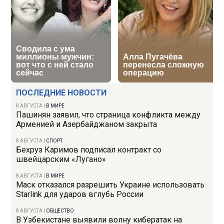
ПОСЛЕДНИЕ НОВОСТИ
8 АВГУСТА
|
В МИРЕ
Пашинян заявил, что страница конфликта между
Арменией и Азербайджаном закрыта
8 АВГУСТА
|
СПОРТ
Бехруз Каримов подписал контракт со
швейцарским «Лугано»
8 АВГУСТА
|
В МИРЕ
Маск отказался разрешить Украине использовать
Starlink для ударов вглубь России
8 АВГУСТА
|
ОБЩЕСТВО
В Узбекистане выявили волну кибератак на