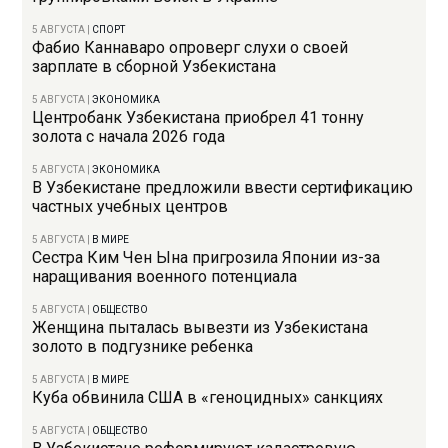
5 АВГУСТА
|
СПОРТ
Фабио Каннаваро опроверг слухи о своей
зарплате в сборной Узбекистана
5 АВГУСТА
|
ЭКОНОМИКА
Центробанк Узбекистана приобрел 41 тонну
золота с начала 2026 года
5 АВГУСТА
|
ЭКОНОМИКА
В Узбекистане предложили ввести сертификацию
частных учебных центров
5 АВГУСТА
|
В МИРЕ
Сестра Ким Чен Ына пригрозила Японии из-за
наращивания военного потенциала
5 АВГУСТА
|
ОБЩЕСТВО
Женщина пыталась вывезти из Узбекистана
золото в подгузнике ребенка
5 АВГУСТА
|
В МИРЕ
Куба обвинила США в «геноцидных» санкциях
5 АВГУСТА
|
ОБЩЕСТВО