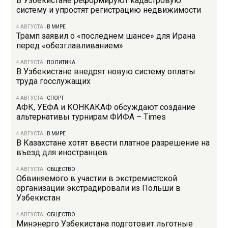
В Узбекистане реформируют кадастровую
систему и упростят регистрацию недвижимости
4 АВГУСТА
|
В МИРЕ
Трамп заявил о «последнем шансе» для Ирана
перед «обезглавливанием»
4 АВГУСТА
|
ПОЛИТИКА
В Узбекистане внедрят новую систему оплаты
труда госслужащих
4 АВГУСТА
|
СПОРТ
АФК, УЕФА и КОНКАКАФ обсуждают создание
альтернативы турнирам ФИФА – Times
4 АВГУСТА
|
В МИРЕ
В Казахстане хотят ввести платное разрешение на
въезд для иностранцев
4 АВГУСТА
|
ОБЩЕСТВО
Обвиняемого в участии в экстремистской
организации экстрадировали из Польши в
Узбекистан
4 АВГУСТА
|
ОБЩЕСТВО
Минэнерго Узбекистана подготовит льготные