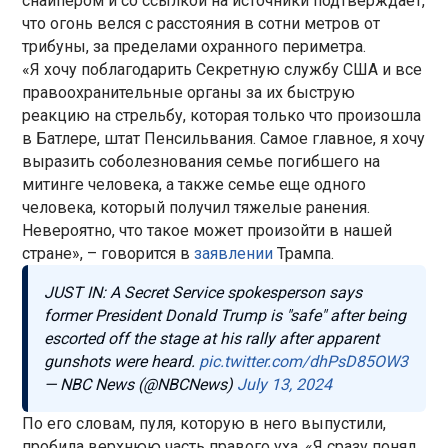
снайпером и со ссылкой на источники подтверждает,
что огонь велся с расстояния в сотни метров от
трибуны, за пределами охранного периметра.
«Я хочу поблагодарить Секретную службу США и все
правоохранительные органы за их быструю
реакцию на стрельбу, которая только что произошла
в Батлере, штат Пенсильвания. Самое главное, я хочу
выразить соболезнования семье погибшего на
митинге человека, а также семье еще одного
человека, который получил тяжелые ранения.
Невероятно, что такое может произойти в нашей
стране», – говорится в
заявлении
Трампа.
JUST IN: A Secret Service spokesperson says
former President Donald Trump is "safe" after being
escorted off the stage at his rally after apparent
gunshots were heard.
pic.twitter.com/dhPsD85OW3
— NBC News (@NBCNews)
July 13, 2024
По его словам, пуля, которую в него выпустили,
пробила верхнюю часть правого уха. «Я сразу понял,