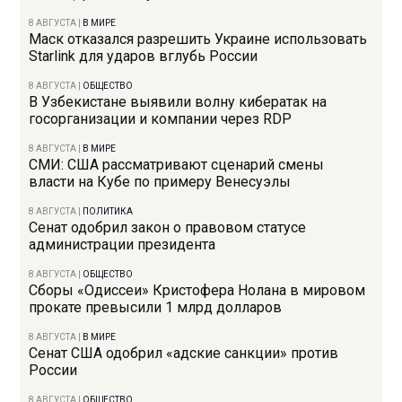
8 АВГУСТА
|
В МИРЕ
Маск отказался разрешить Украине использовать
Starlink для ударов вглубь России
8 АВГУСТА
|
ОБЩЕСТВО
В Узбекистане выявили волну кибератак на
госорганизации и компании через RDP
8 АВГУСТА
|
В МИРЕ
СМИ: США рассматривают сценарий смены
власти на Кубе по примеру Венесуэлы
8 АВГУСТА
|
ПОЛИТИКА
Сенат одобрил закон о правовом статусе
администрации президента
8 АВГУСТА
|
ОБЩЕСТВО
Сборы «Одиссеи» Кристофера Нолана в мировом
прокате превысили 1 млрд долларов
8 АВГУСТА
|
В МИРЕ
Сенат США одобрил «адские санкции» против
России
8 АВГУСТА
|
ОБЩЕСТВО