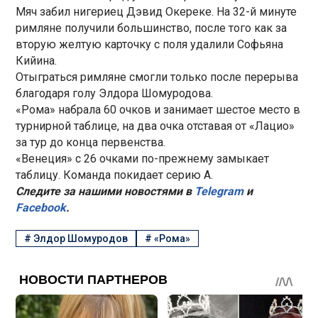
Мяч забил нигериец Дэвид Окереке. На 32-й минуте
римляне получили большинство, после того как за
вторую желтую карточку с поля удалили Софьяна
Кийина.
Отыграться римляне смогли только после перерыва
благодаря голу Элдора Шомуродова.
«Рома» набрала 60 очков и занимает шестое место в
турнирной таблице, на два очка отставая от «Лацио»
за тур до конца первенства.
«Венеция» с 26 очками по-прежнему замыкает
таблицу. Команда покидает серию А.
Следите за нашими новостями в
Telegram
и
Facebook
.
#
Элдор Шомуродов
#
«Рома»