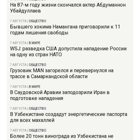
На 87-м году жизни скончался актер Абдуманнон
Убайдуллаев
7 АВГУСТА
|
ОБЩЕСТВО
Бывшего хокима Намангана приговорили к 11
годам лишения свободы
7 АВГУСТА
|
В МИРЕ
WSJ: разведка США допустила нападение России
на одну из стран НАТО
7 АВГУСТА
|
ОБЩЕСТВО
Грузовик MAN загорелся и перевернулся на
трассе в Самаркандской области
7 АВГУСТА
|
В МИРЕ
В Саудовской Аравии заподозрили Иран в
подготовке нападения
7 АВГУСТА
|
ОБЩЕСТВО
В Узбекистане создадут энергетические паспорта
для всех махаллей
7 АВГУСТА
|
ОБЩЕСТВО
Более 20 тонн винограда из Узбекистана не