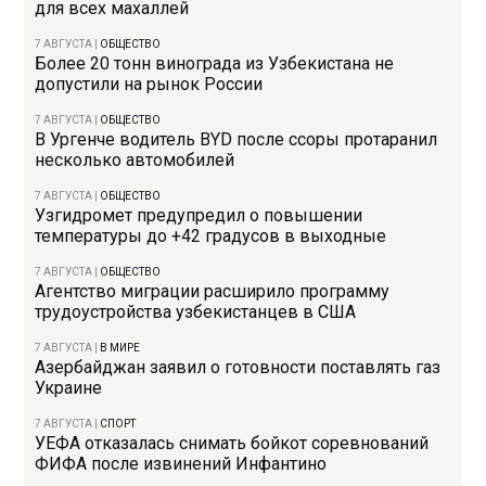
для всех махаллей
7 АВГУСТА
|
ОБЩЕСТВО
Более 20 тонн винограда из Узбекистана не
допустили на рынок России
7 АВГУСТА
|
ОБЩЕСТВО
В Ургенче водитель BYD после ссоры протаранил
несколько автомобилей
7 АВГУСТА
|
ОБЩЕСТВО
Узгидромет предупредил о повышении
температуры до +42 градусов в выходные
7 АВГУСТА
|
ОБЩЕСТВО
Агентство миграции расширило программу
трудоустройства узбекистанцев в США
7 АВГУСТА
|
В МИРЕ
Азербайджан заявил о готовности поставлять газ
Украине
7 АВГУСТА
|
СПОРТ
УЕФА отказалась снимать бойкот соревнований
ФИФА после извинений Инфантино