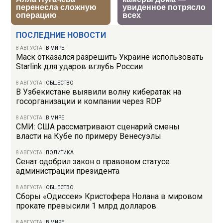
ПОСЛЕДНИЕ НОВОСТИ
8 АВГУСТА
|
В МИРЕ
Маск отказался разрешить Украине использовать
Starlink для ударов вглубь России
8 АВГУСТА
|
ОБЩЕСТВО
В Узбекистане выявили волну кибератак на
госорганизации и компании через RDP
8 АВГУСТА
|
В МИРЕ
СМИ: США рассматривают сценарий смены
власти на Кубе по примеру Венесуэлы
8 АВГУСТА
|
ПОЛИТИКА
Сенат одобрил закон о правовом статусе
администрации президента
8 АВГУСТА
|
ОБЩЕСТВО
Сборы «Одиссеи» Кристофера Нолана в мировом
прокате превысили 1 млрд долларов
8 АВГУСТА
|
В МИРЕ