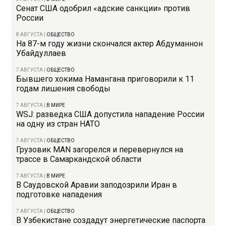
Сенат США одобрил «адские санкции» против
России
8 АВГУСТА
|
ОБЩЕСТВО
На 87-м году жизни скончался актер Абдуманнон
Убайдуллаев
7 АВГУСТА
|
ОБЩЕСТВО
Бывшего хокима Намангана приговорили к 11
годам лишения свободы
7 АВГУСТА
|
В МИРЕ
WSJ: разведка США допустила нападение России
на одну из стран НАТО
7 АВГУСТА
|
ОБЩЕСТВО
Грузовик MAN загорелся и перевернулся на
трассе в Самаркандской области
7 АВГУСТА
|
В МИРЕ
В Саудовской Аравии заподозрили Иран в
подготовке нападения
7 АВГУСТА
|
ОБЩЕСТВО
В Узбекистане создадут энергетические паспорта