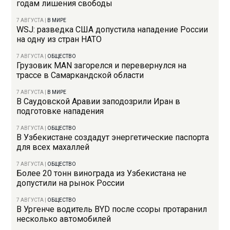
годам лишения свободы
7 АВГУСТА
|
В МИРЕ
WSJ: разведка США допустила нападение России
на одну из стран НАТО
7 АВГУСТА
|
ОБЩЕСТВО
Грузовик MAN загорелся и перевернулся на
трассе в Самаркандской области
7 АВГУСТА
|
В МИРЕ
В Саудовской Аравии заподозрили Иран в
подготовке нападения
7 АВГУСТА
|
ОБЩЕСТВО
В Узбекистане создадут энергетические паспорта
для всех махаллей
7 АВГУСТА
|
ОБЩЕСТВО
Более 20 тонн винограда из Узбекистана не
допустили на рынок России
7 АВГУСТА
|
ОБЩЕСТВО
В Ургенче водитель BYD после ссоры протаранил
несколько автомобилей