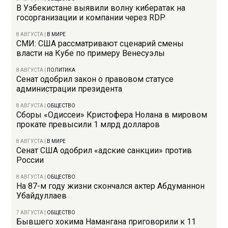
В Узбекистане выявили волну кибератак на
госорганизации и компании через RDP
8 АВГУСТА
|
В МИРЕ
СМИ: США рассматривают сценарий смены
власти на Кубе по примеру Венесуэлы
8 АВГУСТА
|
ПОЛИТИКА
Сенат одобрил закон о правовом статусе
администрации президента
8 АВГУСТА
|
ОБЩЕСТВО
Сборы «Одиссеи» Кристофера Нолана в мировом
прокате превысили 1 млрд долларов
8 АВГУСТА
|
В МИРЕ
Сенат США одобрил «адские санкции» против
России
8 АВГУСТА
|
ОБЩЕСТВО
На 87-м году жизни скончался актер Абдуманнон
Убайдуллаев
7 АВГУСТА
|
ОБЩЕСТВО
Бывшего хокима Намангана приговорили к 11