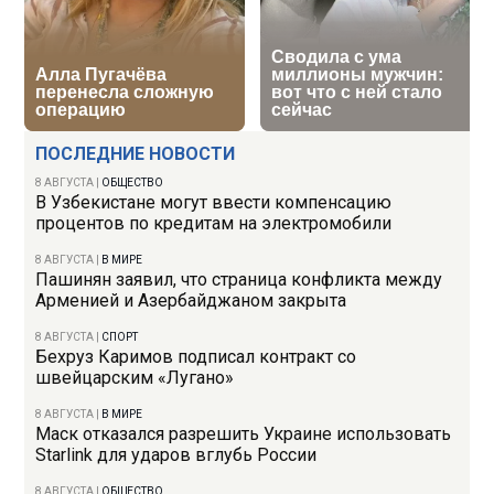
ПОСЛЕДНИЕ НОВОСТИ
8 АВГУСТА
|
ОБЩЕСТВО
В Узбекистане могут ввести компенсацию
процентов по кредитам на электромобили
8 АВГУСТА
|
В МИРЕ
Пашинян заявил, что страница конфликта между
Арменией и Азербайджаном закрыта
8 АВГУСТА
|
СПОРТ
Бехруз Каримов подписал контракт со
швейцарским «Лугано»
8 АВГУСТА
|
В МИРЕ
Маск отказался разрешить Украине использовать
Starlink для ударов вглубь России
8 АВГУСТА
|
ОБЩЕСТВО