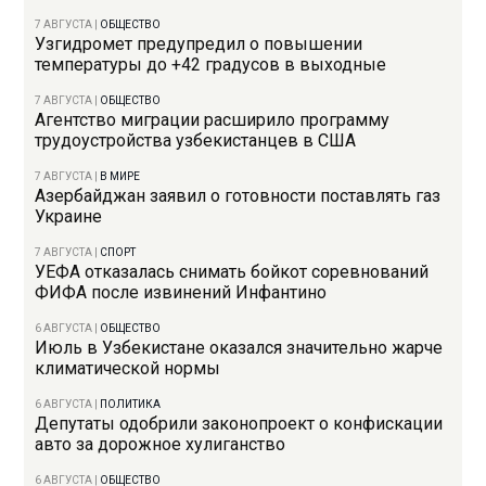
7 АВГУСТА
|
ОБЩЕСТВО
Узгидромет предупредил о повышении
температуры до +42 градусов в выходные
7 АВГУСТА
|
ОБЩЕСТВО
Агентство миграции расширило программу
трудоустройства узбекистанцев в США
7 АВГУСТА
|
В МИРЕ
Азербайджан заявил о готовности поставлять газ
Украине
7 АВГУСТА
|
СПОРТ
УЕФА отказалась снимать бойкот соревнований
ФИФА после извинений Инфантино
6 АВГУСТА
|
ОБЩЕСТВО
Июль в Узбекистане оказался значительно жарче
климатической нормы
6 АВГУСТА
|
ПОЛИТИКА
Депутаты одобрили законопроект о конфискации
авто за дорожное хулиганство
6 АВГУСТА
|
ОБЩЕСТВО