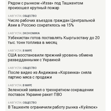
Рядом с рынком «Изза» под Ташкентом
произошел крупный пожар
6 АВГУСТА
|
ОБЩЕСТВО
Число рабочих въездов граждан Центральной
Азии в Россию сократилось на 15%
6 АВГУСТА
|
ЭКОНОМИКА
Узбекистан готов поставлять Кыргызстану до 20
тыс. тонн топлива в месяц
6 АВГУСТА
|
В МИРЕ
США восстановили прежний уровень обмена
разведданными с Украиной
6 АВГУСТА
|
ОБЩЕСТВО
После видео из Андижана «Корзинка» сняла
партию мяса с продажи
6 АВГУСТА
|
В МИРЕ
Зеленский заявил о трехкратном сокращении
поставок Украине ракет ПВО
6 АВГУСТА
|
ОБЩЕСТВО
В Ташкенте ограничили работу рынка «Куйлюк»