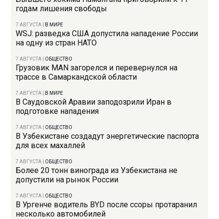
годам лишения свободы
7 АВГУСТА
|
В МИРЕ
WSJ: разведка США допустила нападение России
на одну из стран НАТО
7 АВГУСТА
|
ОБЩЕСТВО
Грузовик MAN загорелся и перевернулся на
трассе в Самаркандской области
7 АВГУСТА
|
В МИРЕ
В Саудовской Аравии заподозрили Иран в
подготовке нападения
7 АВГУСТА
|
ОБЩЕСТВО
В Узбекистане создадут энергетические паспорта
для всех махаллей
7 АВГУСТА
|
ОБЩЕСТВО
Более 20 тонн винограда из Узбекистана не
допустили на рынок России
7 АВГУСТА
|
ОБЩЕСТВО
В Ургенче водитель BYD после ссоры протаранил
несколько автомобилей