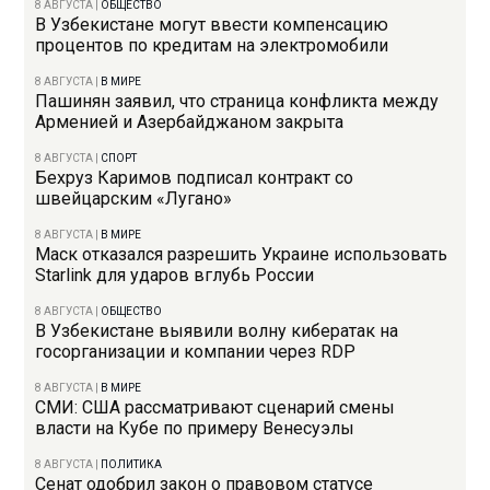
8 АВГУСТА
|
ОБЩЕСТВО
В Узбекистане могут ввести компенсацию
процентов по кредитам на электромобили
8 АВГУСТА
|
В МИРЕ
Пашинян заявил, что страница конфликта между
Арменией и Азербайджаном закрыта
8 АВГУСТА
|
СПОРТ
Бехруз Каримов подписал контракт со
швейцарским «Лугано»
8 АВГУСТА
|
В МИРЕ
Маск отказался разрешить Украине использовать
Starlink для ударов вглубь России
8 АВГУСТА
|
ОБЩЕСТВО
В Узбекистане выявили волну кибератак на
госорганизации и компании через RDP
8 АВГУСТА
|
В МИРЕ
СМИ: США рассматривают сценарий смены
власти на Кубе по примеру Венесуэлы
8 АВГУСТА
|
ПОЛИТИКА
Сенат одобрил закон о правовом статусе