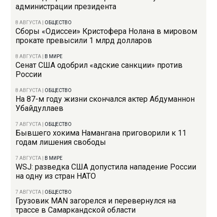
администрации президента
8 АВГУСТА
|
ОБЩЕСТВО
Сборы «Одиссеи» Кристофера Нолана в мировом
прокате превысили 1 млрд долларов
8 АВГУСТА
|
В МИРЕ
Сенат США одобрил «адские санкции» против
России
8 АВГУСТА
|
ОБЩЕСТВО
На 87-м году жизни скончался актер Абдуманнон
Убайдуллаев
7 АВГУСТА
|
ОБЩЕСТВО
Бывшего хокима Намангана приговорили к 11
годам лишения свободы
7 АВГУСТА
|
В МИРЕ
WSJ: разведка США допустила нападение России
на одну из стран НАТО
7 АВГУСТА
|
ОБЩЕСТВО
Грузовик MAN загорелся и перевернулся на
трассе в Самаркандской области