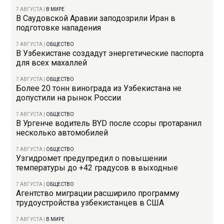
7 АВГУСТА
|
В МИРЕ
В Саудовской Аравии заподозрили Иран в
подготовке нападения
7 АВГУСТА
|
ОБЩЕСТВО
В Узбекистане создадут энергетические паспорта
для всех махаллей
7 АВГУСТА
|
ОБЩЕСТВО
Более 20 тонн винограда из Узбекистана не
допустили на рынок России
7 АВГУСТА
|
ОБЩЕСТВО
В Ургенче водитель BYD после ссоры протаранил
несколько автомобилей
7 АВГУСТА
|
ОБЩЕСТВО
Узгидромет предупредил о повышении
температуры до +42 градусов в выходные
7 АВГУСТА
|
ОБЩЕСТВО
Агентство миграции расширило программу
трудоустройства узбекистанцев в США
7 АВГУСТА
|
В МИРЕ