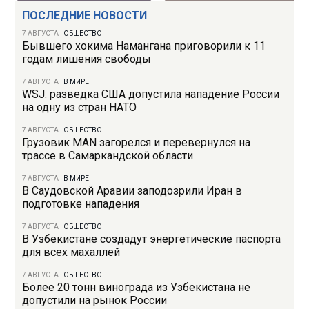
ПОСЛЕДНИЕ НОВОСТИ
7 АВГУСТА
|
ОБЩЕСТВО
Бывшего хокима Намангана приговорили к 11
годам лишения свободы
7 АВГУСТА
|
В МИРЕ
WSJ: разведка США допустила нападение России
на одну из стран НАТО
7 АВГУСТА
|
ОБЩЕСТВО
Грузовик MAN загорелся и перевернулся на
трассе в Самаркандской области
7 АВГУСТА
|
В МИРЕ
В Саудовской Аравии заподозрили Иран в
подготовке нападения
7 АВГУСТА
|
ОБЩЕСТВО
В Узбекистане создадут энергетические паспорта
для всех махаллей
7 АВГУСТА
|
ОБЩЕСТВО
Более 20 тонн винограда из Узбекистана не
допустили на рынок России