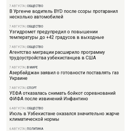
7 АВГУСТА
|
ОБЩЕСТВО
В Ургенче водитель BYD после ссоры протаранил
несколько автомобилей
7 АВГУСТА
|
ОБЩЕСТВО
Узгидромет предупредил о повышении
температуры до +42 градусов в выходные
7 АВГУСТА
|
ОБЩЕСТВО
Агентство миграции расширило программу
трудоустройства узбекистанцев в США
7 АВГУСТА
|
В МИРЕ
Азербайджан заявил о готовности поставлять газ
Украине
7 АВГУСТА
|
СПОРТ
УЕФА отказалась снимать бойкот соревнований
ФИФА после извинений Инфантино
6 АВГУСТА
|
ОБЩЕСТВО
Июль в Узбекистане оказался значительно жарче
климатической нормы
6 АВГУСТА
|
ПОЛИТИКА