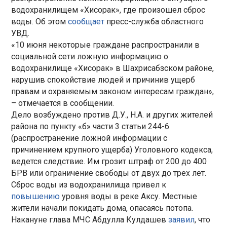
водохранилищем «Хисорак», где произошел сброс
воды. Об этом
сообщает
пресс-служба областного
УВД.
«10 июня некоторые граждане распространили в
социальной сети ложную информацию о
водохранилище «Хисорак» в Шахрисабзском районе,
нарушив спокойствие людей и причинив ущерб
правам и охраняемым законом интересам граждан»,
– отмечается в сообщении.
Дело возбуждено против Д.У., Н.А. и других жителей
района по пункту «б» части 3 статьи 244-6
(распространение ложной информации с
причинением крупного ущерба) Уголовного кодекса,
ведется следствие. Им грозит штраф от 200 до 400
БРВ или ограничение свободы от двух до трех лет.
Сброс воды из водохранилища привел к
повышению
уровня воды в реке Аксу. Местные
жители начали покидать дома, опасаясь потопа.
Накануне глава МЧС Абдулла Кулдашев
заявил
, что