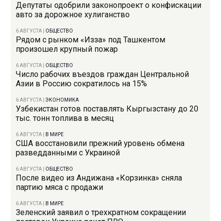
Депутаты одобрили законопроект о конфискации
авто за дорожное хулиганство
6 АВГУСТА
|
ОБЩЕСТВО
Рядом с рынком «Изза» под Ташкентом
произошел крупный пожар
6 АВГУСТА
|
ОБЩЕСТВО
Число рабочих въездов граждан Центральной
Азии в Россию сократилось на 15%
6 АВГУСТА
|
ЭКОНОМИКА
Узбекистан готов поставлять Кыргызстану до 20
тыс. тонн топлива в месяц
6 АВГУСТА
|
В МИРЕ
США восстановили прежний уровень обмена
разведданными с Украиной
6 АВГУСТА
|
ОБЩЕСТВО
После видео из Андижана «Корзинка» сняла
партию мяса с продажи
6 АВГУСТА
|
В МИРЕ
Зеленский заявил о трехкратном сокращении