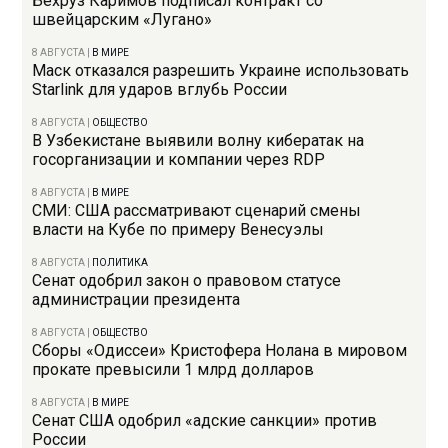
Бехруз Каримов подписал контракт со
швейцарским «Лугано»
8 АВГУСТА
|
В МИРЕ
Маск отказался разрешить Украине использовать
Starlink для ударов вглубь России
8 АВГУСТА
|
ОБЩЕСТВО
В Узбекистане выявили волну кибератак на
госорганизации и компании через RDP
8 АВГУСТА
|
В МИРЕ
СМИ: США рассматривают сценарий смены
власти на Кубе по примеру Венесуэлы
8 АВГУСТА
|
ПОЛИТИКА
Сенат одобрил закон о правовом статусе
администрации президента
8 АВГУСТА
|
ОБЩЕСТВО
Сборы «Одиссеи» Кристофера Нолана в мировом
прокате превысили 1 млрд долларов
8 АВГУСТА
|
В МИРЕ
Сенат США одобрил «адские санкции» против
России