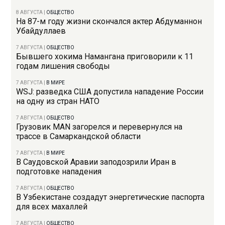
8 АВГУСТА
|
ОБЩЕСТВО
На 87-м году жизни скончался актер Абдуманнон
Убайдуллаев
7 АВГУСТА
|
ОБЩЕСТВО
Бывшего хокима Намангана приговорили к 11
годам лишения свободы
7 АВГУСТА
|
В МИРЕ
WSJ: разведка США допустила нападение России
на одну из стран НАТО
7 АВГУСТА
|
ОБЩЕСТВО
Грузовик MAN загорелся и перевернулся на
трассе в Самаркандской области
7 АВГУСТА
|
В МИРЕ
В Саудовской Аравии заподозрили Иран в
подготовке нападения
7 АВГУСТА
|
ОБЩЕСТВО
В Узбекистане создадут энергетические паспорта
для всех махаллей
7 АВГУСТА
|
ОБЩЕСТВО