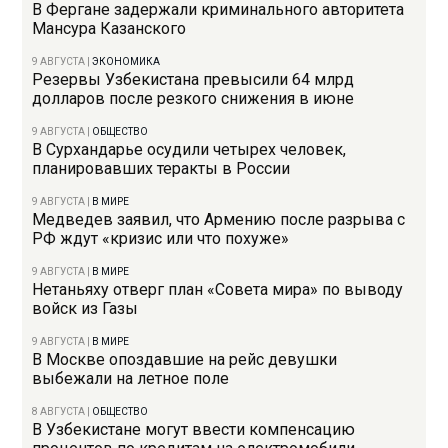
В Фергане задержали криминального авторитета
Мансура Казанского
9 АВГУСТА
|
ЭКОНОМИКА
Резервы Узбекистана превысили 64 млрд
долларов после резкого снижения в июне
9 АВГУСТА
|
ОБЩЕСТВО
В Сурхандарье осудили четырех человек,
планировавших теракты в России
9 АВГУСТА
|
В МИРЕ
Медведев заявил, что Армению после разрыва с
РФ ждут «кризис или что похуже»
9 АВГУСТА
|
В МИРЕ
Нетаньяху отверг план «Совета мира» по выводу
войск из Газы
9 АВГУСТА
|
В МИРЕ
В Москве опоздавшие на рейс девушки
выбежали на летное поле
8 АВГУСТА
|
ОБЩЕСТВО
В Узбекистане могут ввести компенсацию