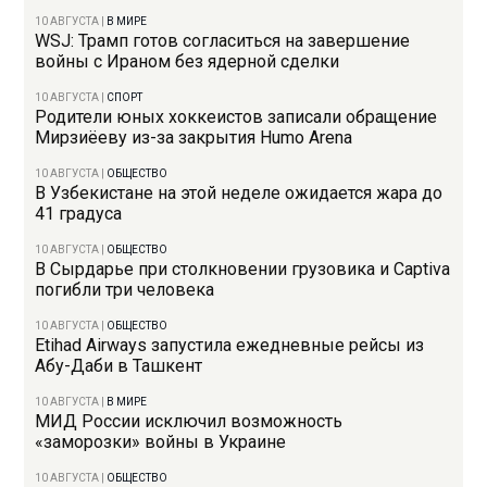
10 АВГУСТА
|
В МИРЕ
WSJ: Трамп готов согласиться на завершение
войны с Ираном без ядерной сделки
10 АВГУСТА
|
СПОРТ
Родители юных хоккеистов записали обращение
Мирзиёеву из-за закрытия Humo Arena
10 АВГУСТА
|
ОБЩЕСТВО
В Узбекистане на этой неделе ожидается жара до
41 градуса
10 АВГУСТА
|
ОБЩЕСТВО
В Сырдарье при столкновении грузовика и Captiva
погибли три человека
10 АВГУСТА
|
ОБЩЕСТВО
Etihad Airways запустила ежедневные рейсы из
Абу-Даби в Ташкент
10 АВГУСТА
|
В МИРЕ
МИД России исключил возможность
«заморозки» войны в Украине
10 АВГУСТА
|
ОБЩЕСТВО