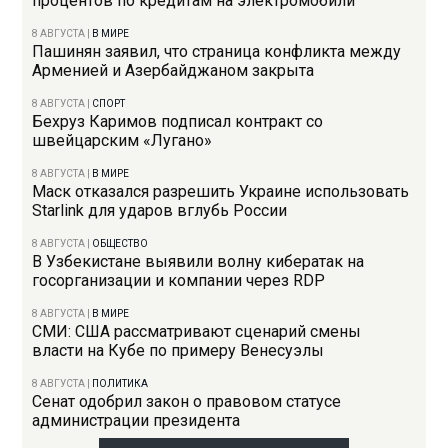
процентов по кредитам на электромобили
8 АВГУСТА
|
В МИРЕ
Пашинян заявил, что страница конфликта между
Арменией и Азербайджаном закрыта
8 АВГУСТА
|
СПОРТ
Бехруз Каримов подписал контракт со
швейцарским «Лугано»
8 АВГУСТА
|
В МИРЕ
Маск отказался разрешить Украине использовать
Starlink для ударов вглубь России
8 АВГУСТА
|
ОБЩЕСТВО
В Узбекистане выявили волну кибератак на
госорганизации и компании через RDP
8 АВГУСТА
|
В МИРЕ
СМИ: США рассматривают сценарий смены
власти на Кубе по примеру Венесуэлы
8 АВГУСТА
|
ПОЛИТИКА
Сенат одобрил закон о правовом статусе
администрации президента