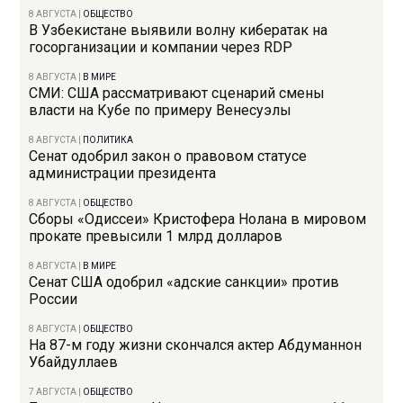
8 АВГУСТА
|
ОБЩЕСТВО
В Узбекистане выявили волну кибератак на
госорганизации и компании через RDP
8 АВГУСТА
|
В МИРЕ
СМИ: США рассматривают сценарий смены
власти на Кубе по примеру Венесуэлы
8 АВГУСТА
|
ПОЛИТИКА
Сенат одобрил закон о правовом статусе
администрации президента
8 АВГУСТА
|
ОБЩЕСТВО
Сборы «Одиссеи» Кристофера Нолана в мировом
прокате превысили 1 млрд долларов
8 АВГУСТА
|
В МИРЕ
Сенат США одобрил «адские санкции» против
России
8 АВГУСТА
|
ОБЩЕСТВО
На 87-м году жизни скончался актер Абдуманнон
Убайдуллаев
7 АВГУСТА
|
ОБЩЕСТВО