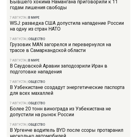
Бывшего хокима Намангана приговорили к 11
годам лишения свободы
7 АВГУСТА
|
В МИРЕ
WSJ: разведка США допустила нападение России
на одну из стран НАТО
7 АВГУСТА
|
ОБЩЕСТВО
Грузовик MAN загорелся и перевернулся на
трассе в Самаркандской области
7 АВГУСТА
|
В МИРЕ
В Саудовской Аравии заподозрили Иран в
подготовке нападения
7 АВГУСТА
|
ОБЩЕСТВО
В Узбекистане создадут энергетические паспорта
для всех махаллей
7 АВГУСТА
|
ОБЩЕСТВО
Более 20 тонн винограда из Узбекистана не
допустили на рынок России
7 АВГУСТА
|
ОБЩЕСТВО
В Ургенче водитель BYD после ссоры протаранил
несколько автомобилей