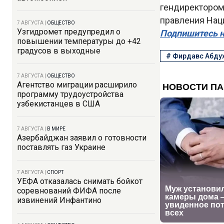
гендиректором 
правления Нац
7 АВГУСТА
|
ОБЩЕСТВО
Узгидромет предупредил о
Подпишитесь н
повышении температуры до +42
градусов в выходные
#
Фирдавс Абду
7 АВГУСТА
|
ОБЩЕСТВО
Агентство миграции расширило
программу трудоустройства
узбекистанцев в США
7 АВГУСТА
|
В МИРЕ
Азербайджан заявил о готовности
поставлять газ Украине
7 АВГУСТА
|
СПОРТ
УЕФА отказалась снимать бойкот
соревнований ФИФА после
извинений Инфантино