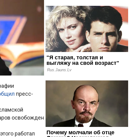
рафии
общил
пресс-
сламской
варов освобожден
этого работал