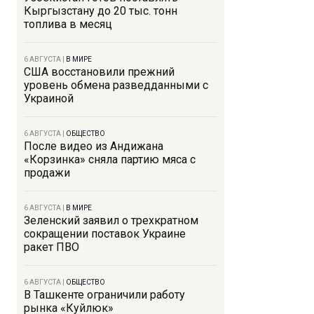
Кыргызстану до 20 тыс. тонн
топлива в месяц
6 АВГУСТА
|
В МИРЕ
США восстановили прежний
уровень обмена разведданными с
Украиной
6 АВГУСТА
|
ОБЩЕСТВО
После видео из Андижана
«Корзинка» сняла партию мяса с
продажи
6 АВГУСТА
|
В МИРЕ
Зеленский заявил о трехкратном
сокращении поставок Украине
ракет ПВО
6 АВГУСТА
|
ОБЩЕСТВО
В Ташкенте ограничили работу
рынка «Куйлюк»