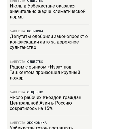
6 АВГУСТА
|
ОБЩЕСТВО
Июль в Узбекистане оказался
значительно жарче климатической
нормы
6 АВГУСТА
|
ПОЛИТИКА
Депутаты одобрили законопроект о
конфискации авто за дорожное
хулиганство
6 АВГУСТА
|
ОБЩЕСТВО
Рядом с рынком «Изза» под
Ташкентом произошел крупный
пожар
6 АВГУСТА
|
ОБЩЕСТВО
Число рабочих въездов граждан
Центральной Азии в Россию
сократилось на 15%
6 АВГУСТА
|
ЭКОНОМИКА
Узбекистан готов поставлять