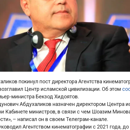
аликов покинул пост директора Агентства кинематог
 возглавил Центр исламской цивилизации. Об этом
со
мьер-министра Бекзод Хидоятов.
унович Абдухаликов назначен директором Центра и
ри Кабинете министров, в связи с чем Шоазим Мино
сти», – написал он в своем Телеграм-канале.
ководил Агентством кинематографии с 2021 года, до 