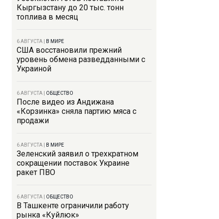
Кыргызстану до 20 тыс. тонн
топлива в месяц
6 АВГУСТА
|
В МИРЕ
США восстановили прежний
уровень обмена разведданными с
Украиной
6 АВГУСТА
|
ОБЩЕСТВО
После видео из Андижана
«Корзинка» сняла партию мяса с
продажи
6 АВГУСТА
|
В МИРЕ
Зеленский заявил о трехкратном
сокращении поставок Украине
ракет ПВО
6 АВГУСТА
|
ОБЩЕСТВО
В Ташкенте ограничили работу
рынка «Куйлюк»