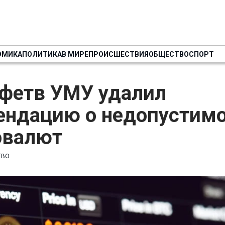
ОМИКА
ПОЛИТИКА
В МИРЕ
ПРОИСШЕСТВИЯ
ОБЩЕСТВО
СПОРТ
 фетв УМУ удалил
ендацию о недопустим
овалют
ТВО