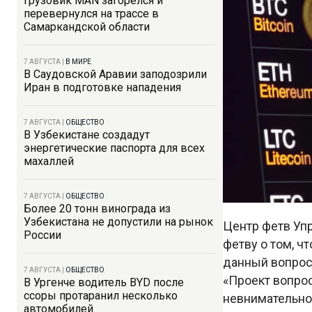
Грузовик MAN загорелся и
перевернулся на трассе в
Самаркандской области
7 АВГУСТА
|
В МИРЕ
В Саудовской Аравии заподозрили
Иран в подготовке нападения
7 АВГУСТА
|
ОБЩЕСТВО
В Узбекистане создадут
энергетические паспорта для всех
махаллей
7 АВГУСТА
|
ОБЩЕСТВО
Более 20 тонн винограда из
Узбекистана не допустили на рынок
Центр фетв Уп
России
фетву о том, ч
данный вопрос
7 АВГУСТА
|
ОБЩЕСТВО
«Проект вопрос
В Ургенче водитель BYD после
ссоры протаранил несколько
невнимательно
автомобилей