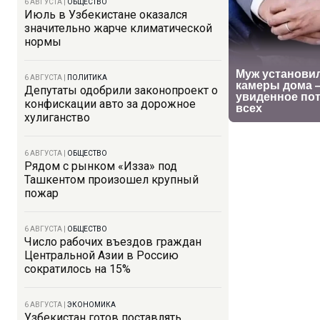
6 АВГУСТА
|
ОБЩЕСТВО
Июль в Узбекистане оказался
значительно жарче климатической
нормы
6 АВГУСТА
|
ПОЛИТИКА
Депутаты одобрили законопроект о
конфискации авто за дорожное
хулиганство
6 АВГУСТА
|
ОБЩЕСТВО
Рядом с рынком «Изза» под
Ташкентом произошел крупный
пожар
6 АВГУСТА
|
ОБЩЕСТВО
Число рабочих въездов граждан
Центральной Азии в Россию
сократилось на 15%
6 АВГУСТА
|
ЭКОНОМИКА
Узбекистан готов поставлять