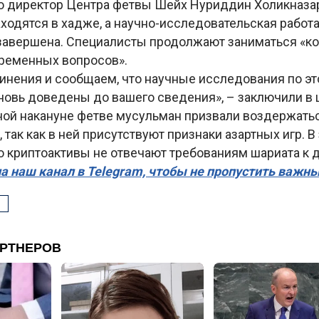
то директор Центра фетвы Шейх Нуриддин Холикназар
ходятся в хадже, а научно-исследовательская работа
завершена. Специалисты продолжают заниматься «
ременных вопросов».
инения и сообщаем, что научные исследования по эт
новь доведены до вашего сведения», – заключили в 
ной накануне фетве мусульман призвали воздержатьс
 так как в ней присутствуют признаки азартных игр. В
о криптоактивы не отвечают требованиям шариата к 
а наш канал в Telegram, чтобы не пропустить важн