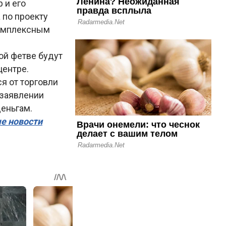
 и его
 по проекту
комплексным
ой фетве будут
центре.
я от торговли
 заявлении
деньгам.
ые новости