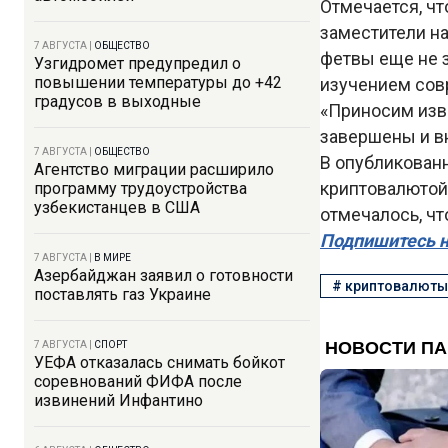
Отмечается, ч
заместители на
7 АВГУСТА
|
ОБЩЕСТВО
фетвы еще не 
Узгидромет предупредил о
повышении температуры до +42
изучением сов
градусов в выходные
«Приносим изв
завершены и в
7 АВГУСТА
|
ОБЩЕСТВО
В опубликован
Агентство миграции расширило
криптовалютой,
программу трудоустройства
узбекистанцев в США
отмечалось, чт
Подпишитесь н
7 АВГУСТА
|
В МИРЕ
Азербайджан заявил о готовности
#
криптовалюты
поставлять газ Украине
7 АВГУСТА
|
СПОРТ
УЕФА отказалась снимать бойкот
соревнований ФИФА после
извинений Инфантино