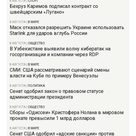
8 АВГУСТА
|
СПОРТ
Бехруз Каримов подписал контракт со
швейцарским «Лугано»
8 АВГУСТА
|
В МИРЕ
Маск отказался разрешить Украине использовать
Starlink для ударов вглубь России
8 АВГУСТА
|
ОБЩЕСТВО
В Узбекистане выявили волну кибератак на
госорганизации и компании через RDP
8 АВГУСТА
|
В МИРЕ
СМИ: США рассматривают сценарий смены
власти на Кубе по примеру Венесуэлы
8 АВГУСТА
|
ПОЛИТИКА
Сенат одобрил закон о правовом статусе
администрации президента
8 АВГУСТА
|
ОБЩЕСТВО
Сборы «Одиссеи» Кристофера Нолана в мировом
прокате превысили 1 млрд долларов
8 АВГУСТА
|
В МИРЕ
Сенат США одобрил «адские санкции» против