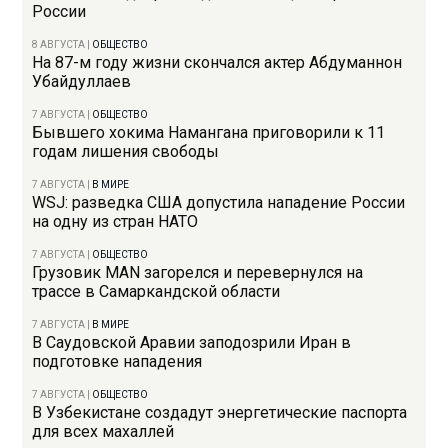
России
8 АВГУСТА
|
ОБЩЕСТВО
На 87-м году жизни скончался актер Абдуманнон
Убайдуллаев
7 АВГУСТА
|
ОБЩЕСТВО
Бывшего хокима Намангана приговорили к 11
годам лишения свободы
7 АВГУСТА
|
В МИРЕ
WSJ: разведка США допустила нападение России
на одну из стран НАТО
7 АВГУСТА
|
ОБЩЕСТВО
Грузовик MAN загорелся и перевернулся на
трассе в Самаркандской области
7 АВГУСТА
|
В МИРЕ
В Саудовской Аравии заподозрили Иран в
подготовке нападения
7 АВГУСТА
|
ОБЩЕСТВО
В Узбекистане создадут энергетические паспорта
для всех махаллей