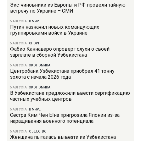
Экс-чиновники из Европы и РФ провели тайную
встречу по Украине – СМИ
5 АВГУСТА
|
В МИРЕ
Путин назначил новых командующих
группировками войск в Украине
5 АВГУСТА
|
СПОРТ
Фабио Каннаваро опроверг слухи о своей
зарплате в сборной Узбекистана
5 АВГУСТА
|
ЭКОНОМИКА
Центробанк Узбекистана приобрел 41 тонну
золота с начала 2026 года
5 АВГУСТА
|
ЭКОНОМИКА
В Узбекистане предложили ввести сертификацию
частных учебных центров
5 АВГУСТА
|
В МИРЕ
Сестра Ким Чен Ына пригрозила Японии из-за
наращивания военного потенциала
5 АВГУСТА
|
ОБЩЕСТВО
Женщина пыталась вывезти из Узбекистана