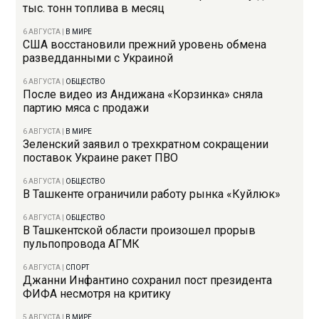
тыс. тонн топлива в месяц
6 АВГУСТА
|
В МИРЕ
США восстановили прежний уровень обмена
разведданными с Украиной
6 АВГУСТА
|
ОБЩЕСТВО
После видео из Андижана «Корзинка» сняла
партию мяса с продажи
6 АВГУСТА
|
В МИРЕ
Зеленский заявил о трехкратном сокращении
поставок Украине ракет ПВО
6 АВГУСТА
|
ОБЩЕСТВО
В Ташкенте ограничили работу рынка «Куйлюк»
6 АВГУСТА
|
ОБЩЕСТВО
В Ташкентской области произошел прорыв
пульпопровода АГМК
6 АВГУСТА
|
СПОРТ
Джанни Инфантино сохранил пост президента
ФИФА несмотря на критику
5 АВГУСТА
|
В МИРЕ