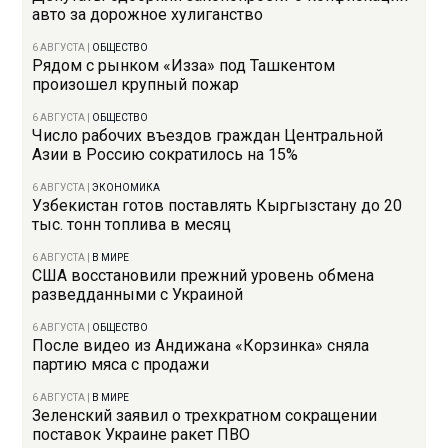
авто за дорожное хулиганство
6 АВГУСТА
|
ОБЩЕСТВО
Рядом с рынком «Изза» под Ташкентом
произошел крупный пожар
6 АВГУСТА
|
ОБЩЕСТВО
Число рабочих въездов граждан Центральной
Азии в Россию сократилось на 15%
6 АВГУСТА
|
ЭКОНОМИКА
Узбекистан готов поставлять Кыргызстану до 20
тыс. тонн топлива в месяц
6 АВГУСТА
|
В МИРЕ
США восстановили прежний уровень обмена
разведданными с Украиной
6 АВГУСТА
|
ОБЩЕСТВО
После видео из Андижана «Корзинка» сняла
партию мяса с продажи
6 АВГУСТА
|
В МИРЕ
Зеленский заявил о трехкратном сокращении
поставок Украине ракет ПВО