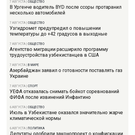
7 АВГУСТА
|
ОБЩЕСТВО
В Ургенче водитель BYD после ссоры протаранил
несколько автомобилей
7 АВГУСТА
|
ОБЩЕСТВО
Узгидромет предупредил о повышении
температуры до +42 градусов в выходные
7 АВГУСТА
|
ОБЩЕСТВО
Агентство миграции расширило программу
трудоустройства узбекистанцев в США
7 АВГУСТА
|
В МИРЕ
Азербайджан заявил о готовности поставлять газ
Украине
7 АВГУСТА
|
СПОРТ
УЕФА отказалась снимать бойкот соревнований
ФИФА после извинений Инфантино
6 АВГУСТА
|
ОБЩЕСТВО
Июль в Узбекистане оказался значительно жарче
климатической нормы
6 АВГУСТА
|
ПОЛИТИКА
Депутаты одобрили законопроект о конфискации