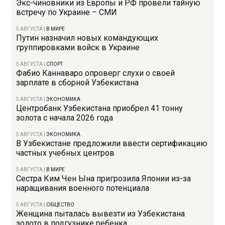
Экс-чиновники из Европы и РФ провели тайную
встречу по Украине – СМИ
5 АВГУСТА
|
В МИРЕ
Путин назначил новых командующих
группировками войск в Украине
5 АВГУСТА
|
СПОРТ
Фабио Каннаваро опроверг слухи о своей
зарплате в сборной Узбекистана
5 АВГУСТА
|
ЭКОНОМИКА
Центробанк Узбекистана приобрел 41 тонну
золота с начала 2026 года
5 АВГУСТА
|
ЭКОНОМИКА
В Узбекистане предложили ввести сертификацию
частных учебных центров
5 АВГУСТА
|
В МИРЕ
Сестра Ким Чен Ына пригрозила Японии из-за
наращивания военного потенциала
5 АВГУСТА
|
ОБЩЕСТВО
Женщина пыталась вывезти из Узбекистана
золото в подгузнике ребенка