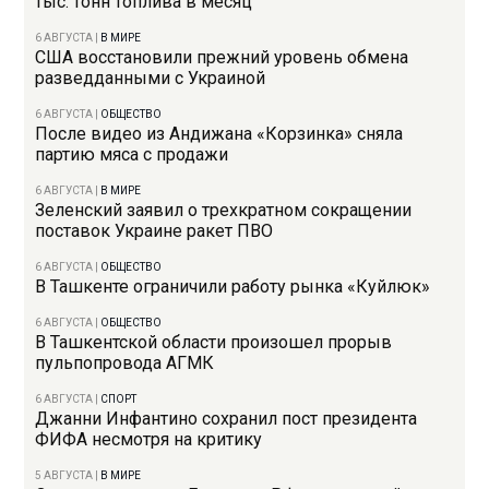
тыс. тонн топлива в месяц
6 АВГУСТА
|
В МИРЕ
США восстановили прежний уровень обмена
разведданными с Украиной
6 АВГУСТА
|
ОБЩЕСТВО
После видео из Андижана «Корзинка» сняла
партию мяса с продажи
6 АВГУСТА
|
В МИРЕ
Зеленский заявил о трехкратном сокращении
поставок Украине ракет ПВО
6 АВГУСТА
|
ОБЩЕСТВО
В Ташкенте ограничили работу рынка «Куйлюк»
6 АВГУСТА
|
ОБЩЕСТВО
В Ташкентской области произошел прорыв
пульпопровода АГМК
6 АВГУСТА
|
СПОРТ
Джанни Инфантино сохранил пост президента
ФИФА несмотря на критику
5 АВГУСТА
|
В МИРЕ