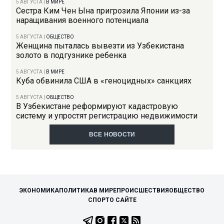
5 АВГУСТА
|
В МИРЕ
Сестра Ким Чен Ына пригрозила Японии из-за
наращивания военного потенциала
5 АВГУСТА
|
ОБЩЕСТВО
Женщина пыталась вывезти из Узбекистана
золото в подгузнике ребенка
5 АВГУСТА
|
В МИРЕ
Куба обвинила США в «геноцидных» санкциях
5 АВГУСТА
|
ОБЩЕСТВО
В Узбекистане реформируют кадастровую
систему и упростят регистрацию недвижимости
ВСЕ НОВОСТИ
ЭКОНОМИКА
ПОЛИТИКА
В МИРЕ
ПРОИСШЕСТВИЯ
ОБЩЕСТВО
СПОРТ
О САЙТЕ