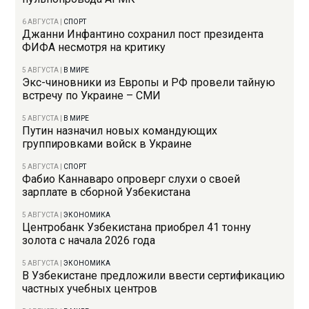
6 АВГУСТА
|
СПОРТ
Джанни Инфантино сохранил пост президента
ФИФА несмотря на критику
5 АВГУСТА
|
В МИРЕ
Экс-чиновники из Европы и РФ провели тайную
встречу по Украине – СМИ
5 АВГУСТА
|
В МИРЕ
Путин назначил новых командующих
группировками войск в Украине
5 АВГУСТА
|
СПОРТ
Фабио Каннаваро опроверг слухи о своей
зарплате в сборной Узбекистана
5 АВГУСТА
|
ЭКОНОМИКА
Центробанк Узбекистана приобрел 41 тонну
золота с начала 2026 года
5 АВГУСТА
|
ЭКОНОМИКА
В Узбекистане предложили ввести сертификацию
частных учебных центров