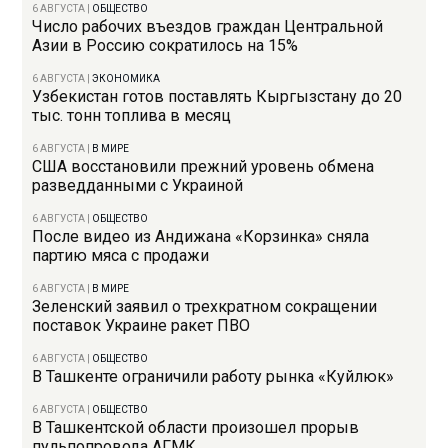
6 АВГУСТА
|
ОБЩЕСТВО
Число рабочих въездов граждан Центральной
Азии в Россию сократилось на 15%
6 АВГУСТА
|
ЭКОНОМИКА
Узбекистан готов поставлять Кыргызстану до 20
тыс. тонн топлива в месяц
6 АВГУСТА
|
В МИРЕ
США восстановили прежний уровень обмена
разведданными с Украиной
6 АВГУСТА
|
ОБЩЕСТВО
После видео из Андижана «Корзинка» сняла
партию мяса с продажи
6 АВГУСТА
|
В МИРЕ
Зеленский заявил о трехкратном сокращении
поставок Украине ракет ПВО
6 АВГУСТА
|
ОБЩЕСТВО
В Ташкенте ограничили работу рынка «Куйлюк»
6 АВГУСТА
|
ОБЩЕСТВО
В Ташкентской области произошел прорыв
пульпопровода АГМК