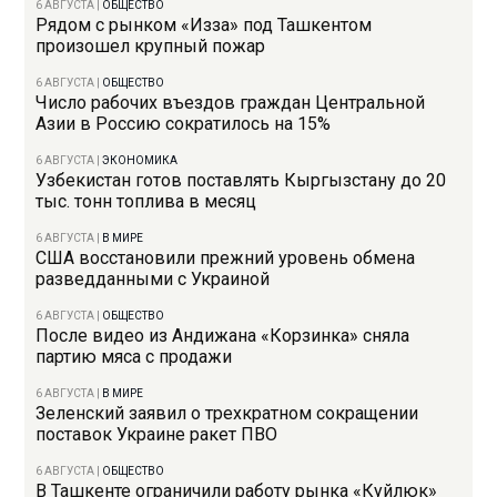
6 АВГУСТА
|
ОБЩЕСТВО
Рядом с рынком «Изза» под Ташкентом
произошел крупный пожар
6 АВГУСТА
|
ОБЩЕСТВО
Число рабочих въездов граждан Центральной
Азии в Россию сократилось на 15%
6 АВГУСТА
|
ЭКОНОМИКА
Узбекистан готов поставлять Кыргызстану до 20
тыс. тонн топлива в месяц
6 АВГУСТА
|
В МИРЕ
США восстановили прежний уровень обмена
разведданными с Украиной
6 АВГУСТА
|
ОБЩЕСТВО
После видео из Андижана «Корзинка» сняла
партию мяса с продажи
6 АВГУСТА
|
В МИРЕ
Зеленский заявил о трехкратном сокращении
поставок Украине ракет ПВО
6 АВГУСТА
|
ОБЩЕСТВО
В Ташкенте ограничили работу рынка «Куйлюк»