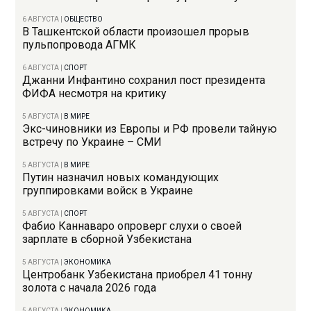
6 АВГУСТА
|
ОБЩЕСТВО
В Ташкентской области произошел прорыв
пульпопровода АГМК
6 АВГУСТА
|
СПОРТ
Джанни Инфантино сохранил пост президента
ФИФА несмотря на критику
5 АВГУСТА
|
В МИРЕ
Экс-чиновники из Европы и РФ провели тайную
встречу по Украине – СМИ
5 АВГУСТА
|
В МИРЕ
Путин назначил новых командующих
группировками войск в Украине
5 АВГУСТА
|
СПОРТ
Фабио Каннаваро опроверг слухи о своей
зарплате в сборной Узбекистана
5 АВГУСТА
|
ЭКОНОМИКА
Центробанк Узбекистана приобрел 41 тонну
золота с начала 2026 года
5 АВГУСТА
|
ЭКОНОМИКА