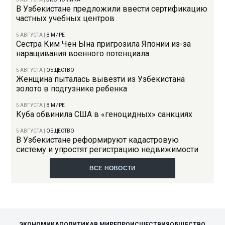
В Узбекистане предложили ввести сертификацию
частных учебных центров
5 АВГУСТА
|
В МИРЕ
Сестра Ким Чен Ына пригрозила Японии из-за
наращивания военного потенциала
5 АВГУСТА
|
ОБЩЕСТВО
Женщина пыталась вывезти из Узбекистана
золото в подгузнике ребенка
5 АВГУСТА
|
В МИРЕ
Куба обвинила США в «геноцидных» санкциях
5 АВГУСТА
|
ОБЩЕСТВО
В Узбекистане реформируют кадастровую
систему и упростят регистрацию недвижимости
ВСЕ НОВОСТИ
ЭКОНОМИКА
ПОЛИТИКА
В МИРЕ
ПРОИСШЕСТВИЯ
ОБЩЕСТВО