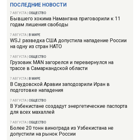
ПОСЛЕДНИЕ НОВОСТИ
7 АВГУСТА
|
ОБЩЕСТВО
Бывшего хокима Намангана приговорили к 11
годам лишения свободы
7 АВГУСТА
|
В МИРЕ
WSJ: разведка США допустила нападение России
на одну из стран НАТО
7 АВГУСТА
|
ОБЩЕСТВО
Грузовик MAN загорелся и перевернулся на
трассе в Самаркандской области
7 АВГУСТА
|
В МИРЕ
В Саудовской Аравии заподозрили Иран в
подготовке нападения
7 АВГУСТА
|
ОБЩЕСТВО
В Узбекистане создадут энергетические паспорта
для всех махаллей
7 АВГУСТА
|
ОБЩЕСТВО
Более 20 тонн винограда из Узбекистана не
допустили на рынок России