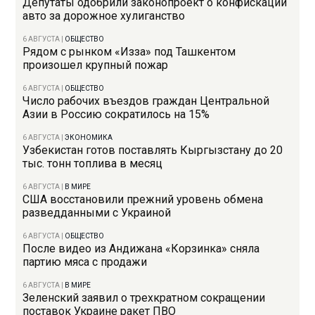
Депутаты одобрили законопроект о конфискации
авто за дорожное хулиганство
6 АВГУСТА
|
ОБЩЕСТВО
Рядом с рынком «Изза» под Ташкентом
произошел крупный пожар
6 АВГУСТА
|
ОБЩЕСТВО
Число рабочих въездов граждан Центральной
Азии в Россию сократилось на 15%
6 АВГУСТА
|
ЭКОНОМИКА
Узбекистан готов поставлять Кыргызстану до 20
тыс. тонн топлива в месяц
6 АВГУСТА
|
В МИРЕ
США восстановили прежний уровень обмена
разведданными с Украиной
6 АВГУСТА
|
ОБЩЕСТВО
После видео из Андижана «Корзинка» сняла
партию мяса с продажи
6 АВГУСТА
|
В МИРЕ
Зеленский заявил о трехкратном сокращении
поставок Украине ракет ПВО