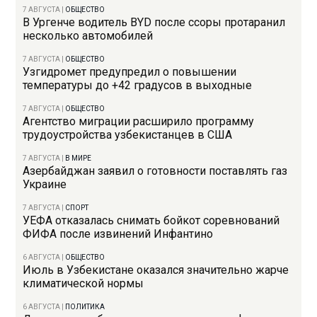
7 АВГУСТА
|
ОБЩЕСТВО
В Ургенче водитель BYD после ссоры протаранил
несколько автомобилей
7 АВГУСТА
|
ОБЩЕСТВО
Узгидромет предупредил о повышении
температуры до +42 градусов в выходные
7 АВГУСТА
|
ОБЩЕСТВО
Агентство миграции расширило программу
трудоустройства узбекистанцев в США
7 АВГУСТА
|
В МИРЕ
Азербайджан заявил о готовности поставлять газ
Украине
7 АВГУСТА
|
СПОРТ
УЕФА отказалась снимать бойкот соревнований
ФИФА после извинений Инфантино
6 АВГУСТА
|
ОБЩЕСТВО
Июль в Узбекистане оказался значительно жарче
климатической нормы
6 АВГУСТА
|
ПОЛИТИКА