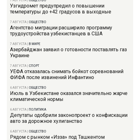
7 АВГУСТА
|
ОБЩЕСТВО
Узгидромет предупредил о повышении
температуры до +42 градусов в выходные
7 АВГУСТА
|
ОБЩЕСТВО
Агентство миграции расширило программу
трудоустройства узбекистанцев в США
7 АВГУСТА
|
В МИРЕ
Азербайджан заявил о готовности поставлять газ
Украине
7 АВГУСТА
|
СПОРТ
УЕФА отказалась снимать бойкот соревнований
ФИФА после извинений Инфантино
6 АВГУСТА
|
ОБЩЕСТВО
Июль в Узбекистане оказался значительно жарче
климатической нормы
6 АВГУСТА
|
ПОЛИТИКА
Депутаты одобрили законопроект о конфискации
авто за дорожное хулиганство
6 АВГУСТА
|
ОБЩЕСТВО
Рядом с рынком «Изза» под Ташкентом