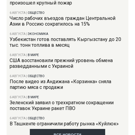
произошел крупный пожар
6 АВГУСТА
|
ОБЩЕСТВО
Число рабочих въездов граждан Центральной
Азии в Россию сократилось на 15%
6 АВГУСТА
|
ЭКОНОМИКА
Узбекистан готов поставлять Кыргызстану до 20
тыс. тонн топлива в месяц
6 АВГУСТА
|
В МИРЕ
США восстановили прежний уровень обмена
разведданными с Украиной
6 АВГУСТА
|
ОБЩЕСТВО
После видео из Андижана «Корзинка» сняла
партию мяса с продажи
6 АВГУСТА
|
В МИРЕ
Зеленский заявил о трехкратном сокращении
поставок Украине ракет ПВО
6 АВГУСТА
|
ОБЩЕСТВО
В Ташкенте ограничили работу рынка «Куйлюк»