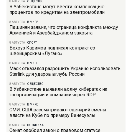
8 АВГУСТА
|
ОБЩЕСТВО
В Узбекистане могут ввести компенсацию
процентов по кредитам на электромобили
8 АВГУСТА
|
В МИРЕ
Пашинян заявил, что страница конфликта между
Арменией и Азербайджаном закрыта
8 АВГУСТА
|
СПОРТ
Бехруз Каримов подписал контракт со
швейцарским «Лугано»
8 АВГУСТА
|
В МИРЕ
Маск отказался разрешить Украине использовать
Starlink для ударов вглубь России
8 АВГУСТА
|
ОБЩЕСТВО
В Узбекистане выявили волну кибератак на
госорганизации и компании через RDP
8 АВГУСТА
|
В МИРЕ
СМИ: США рассматривают сценарий смены
власти на Кубе по примеру Венесуэлы
8 АВГУСТА
|
ПОЛИТИКА
Сенат одобрил закон о правовом статусе