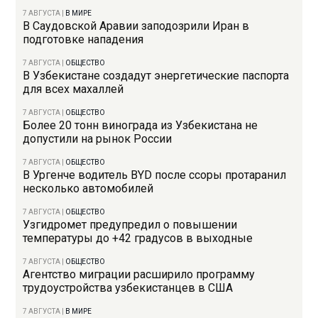
7 АВГУСТА
|
В МИРЕ
В Саудовской Аравии заподозрили Иран в
подготовке нападения
7 АВГУСТА
|
ОБЩЕСТВО
В Узбекистане создадут энергетические паспорта
для всех махаллей
7 АВГУСТА
|
ОБЩЕСТВО
Более 20 тонн винограда из Узбекистана не
допустили на рынок России
7 АВГУСТА
|
ОБЩЕСТВО
В Ургенче водитель BYD после ссоры протаранил
несколько автомобилей
7 АВГУСТА
|
ОБЩЕСТВО
Узгидромет предупредил о повышении
температуры до +42 градусов в выходные
7 АВГУСТА
|
ОБЩЕСТВО
Агентство миграции расширило программу
трудоустройства узбекистанцев в США
7 АВГУСТА
|
В МИРЕ