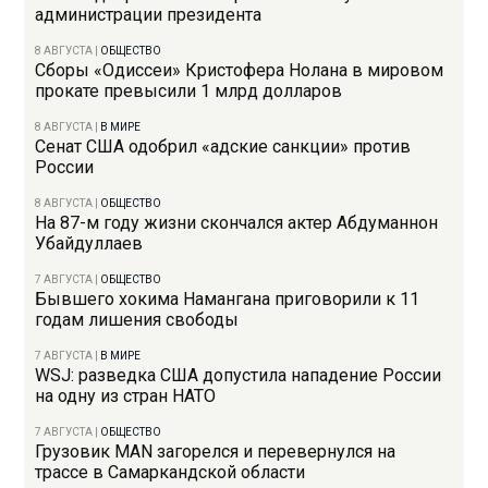
администрации президента
8 АВГУСТА
|
ОБЩЕСТВО
Сборы «Одиссеи» Кристофера Нолана в мировом
прокате превысили 1 млрд долларов
8 АВГУСТА
|
В МИРЕ
Сенат США одобрил «адские санкции» против
России
8 АВГУСТА
|
ОБЩЕСТВО
На 87-м году жизни скончался актер Абдуманнон
Убайдуллаев
7 АВГУСТА
|
ОБЩЕСТВО
Бывшего хокима Намангана приговорили к 11
годам лишения свободы
7 АВГУСТА
|
В МИРЕ
WSJ: разведка США допустила нападение России
на одну из стран НАТО
7 АВГУСТА
|
ОБЩЕСТВО
Грузовик MAN загорелся и перевернулся на
трассе в Самаркандской области