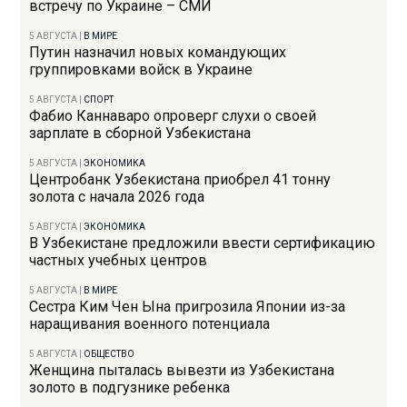
встречу по Украине – СМИ
5 АВГУСТА
|
В МИРЕ
Путин назначил новых командующих
группировками войск в Украине
5 АВГУСТА
|
СПОРТ
Фабио Каннаваро опроверг слухи о своей
зарплате в сборной Узбекистана
5 АВГУСТА
|
ЭКОНОМИКА
Центробанк Узбекистана приобрел 41 тонну
золота с начала 2026 года
5 АВГУСТА
|
ЭКОНОМИКА
В Узбекистане предложили ввести сертификацию
частных учебных центров
5 АВГУСТА
|
В МИРЕ
Сестра Ким Чен Ына пригрозила Японии из-за
наращивания военного потенциала
5 АВГУСТА
|
ОБЩЕСТВО
Женщина пыталась вывезти из Узбекистана
золото в подгузнике ребенка