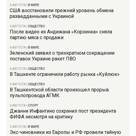
6 АВГУСТА
|
В МИРЕ
США восстановили прежний уровень обмена
разведданными с Украиной
6 АВГУСТА
|
ОБЩЕСТВО
После видео из Андижана «Корзинка» сняла
партию мяса с продажи
6 АВГУСТА
|
В МИРЕ
Зеленский заявил о трехкратном сокращении
поставок Украине ракет ПВО
6 АВГУСТА
|
ОБЩЕСТВО
В Ташкенте ограничили работу рынка «Куйлюк»
6 АВГУСТА
|
ОБЩЕСТВО
В Ташкентской области произошел прорыв
пульпопровода АГМК
6 АВГУСТА
|
СПОРТ
Джанни Инфантино сохранил пост президента
ФИФА несмотря на критику
5 АВГУСТА
|
В МИРЕ
Экс-чиновники из Европы и РФ провели тайную