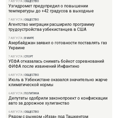
7 АВГУСТА
|
ОБЩЕСТВО
Узгидромет предупредил о повышении
температуры до +42 градусов в выходные
7 АВГУСТА
|
ОБЩЕСТВО
Агентство миграции расширило программу
трудоустройства узбекистанцев в США
7 АВГУСТА
|
В МИРЕ
Азербайджан заявил о готовности поставлять газ
Украине
7 АВГУСТА
|
СПОРТ
УЕФА отказалась снимать бойкот соревнований
ФИФА после извинений Инфантино
6 АВГУСТА
|
ОБЩЕСТВО
Июль в Узбекистане оказался значительно жарче
климатической нормы
6 АВГУСТА
|
ПОЛИТИКА
Депутаты одобрили законопроект о конфискации
авто за дорожное хулиганство
6 АВГУСТА
|
ОБЩЕСТВО
Рядом с рынком «Изза» под Ташкентом