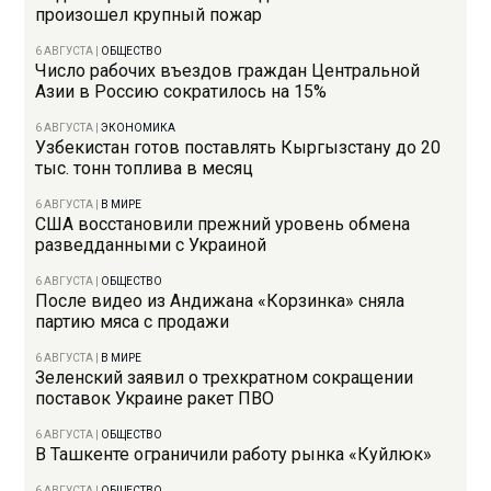
произошел крупный пожар
6 АВГУСТА
|
ОБЩЕСТВО
Число рабочих въездов граждан Центральной
Азии в Россию сократилось на 15%
6 АВГУСТА
|
ЭКОНОМИКА
Узбекистан готов поставлять Кыргызстану до 20
тыс. тонн топлива в месяц
6 АВГУСТА
|
В МИРЕ
США восстановили прежний уровень обмена
разведданными с Украиной
6 АВГУСТА
|
ОБЩЕСТВО
После видео из Андижана «Корзинка» сняла
партию мяса с продажи
6 АВГУСТА
|
В МИРЕ
Зеленский заявил о трехкратном сокращении
поставок Украине ракет ПВО
6 АВГУСТА
|
ОБЩЕСТВО
В Ташкенте ограничили работу рынка «Куйлюк»
6 АВГУСТА
|
ОБЩЕСТВО