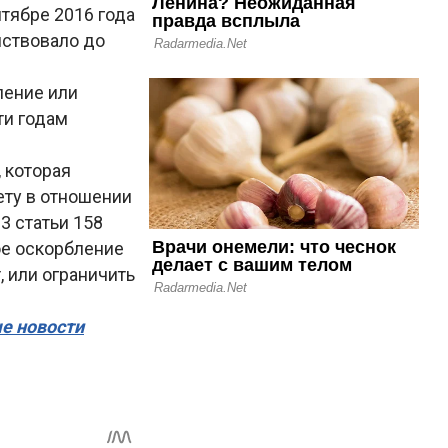
тябре 2016 года
йствовало до
ление или
ти годам
, которая
ету в отношении
3 статьи 158
ое оскорбление
, или ограничить
ые новости