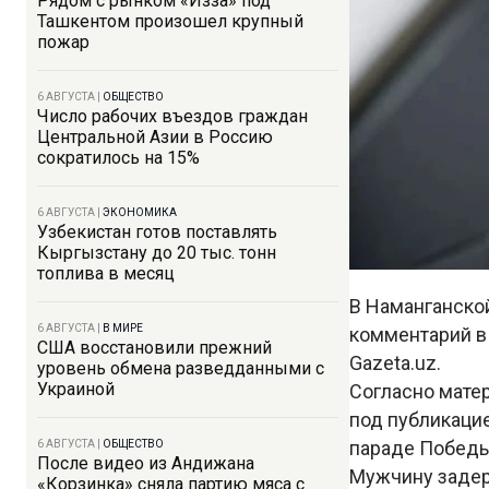
Рядом с рынком «Изза» под
Ташкентом произошел крупный
пожар
6 АВГУСТА
|
ОБЩЕСТВО
Число рабочих въездов граждан
Центральной Азии в Россию
сократилось на 15%
6 АВГУСТА
|
ЭКОНОМИКА
Узбекистан готов поставлять
Кыргызстану до 20 тыс. тонн
топлива в месяц
В Наманганско
6 АВГУСТА
|
В МИРЕ
комментарий в
США восстановили прежний
Gazeta.uz.
уровень обмена разведданными с
Украиной
Согласно мате
под публикацие
параде Победы 
6 АВГУСТА
|
ОБЩЕСТВО
После видео из Андижана
Мужчину задер
«Корзинка» сняла партию мяса с