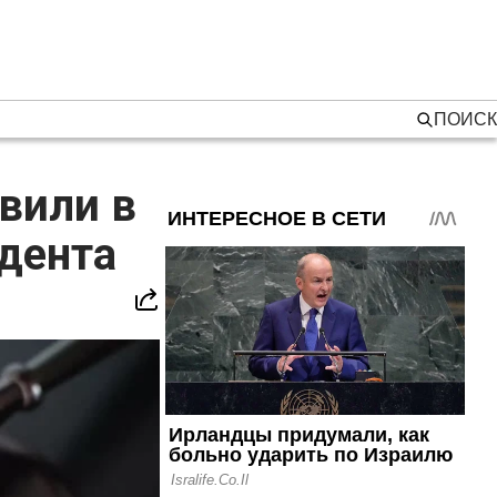
ПОИСК
вили в
дента