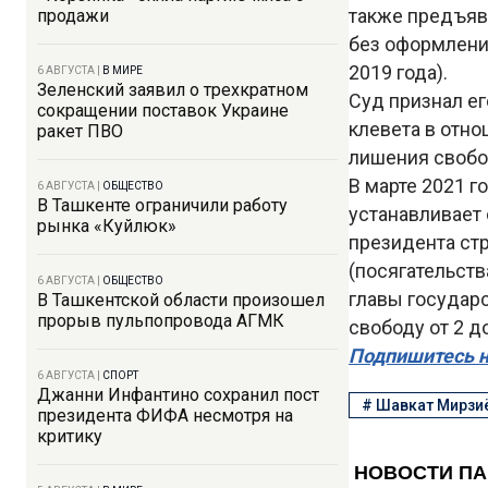
также предъяви
продажи
без оформлени
2019 года).
6 АВГУСТА
|
В МИРЕ
Зеленский заявил о трехкратном
Суд признал ег
сокращении поставок Украине
клевета в отно
ракет ПВО
лишения свобо
В марте 2021 г
6 АВГУСТА
|
ОБЩЕСТВО
В Ташкенте ограничили работу
устанавливает 
рынка «Куйлюк»
президента стр
(посягательств
6 АВГУСТА
|
ОБЩЕСТВО
главы государс
В Ташкентской области произошел
прорыв пульпопровода АГМК
свободу от 2 д
Подпишитесь н
6 АВГУСТА
|
СПОРТ
Джанни Инфантино сохранил пост
#
Шавкат Мирзи
президента ФИФА несмотря на
критику