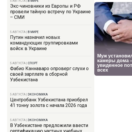
5 АВГУСТА
|
В МИРЕ
Экс-чиновники из Европы и РФ
провели тайную встречу по Украине
– СМИ
5 АВГУСТА
|
В МИРЕ
Путин назначил новых
командующих группировками
войск в Украине
5 АВГУСТА
|
СПОРТ
Фабио Каннаваро опроверг слухи о
своей зарплате в сборной
Узбекистана
5 АВГУСТА
|
ЭКОНОМИКА
Центробанк Узбекистана приобрел
41 тонну золота с начала 2026 года
5 АВГУСТА
|
ЭКОНОМИКА
В Узбекистане предложили ввести
сертификацию частных учебных