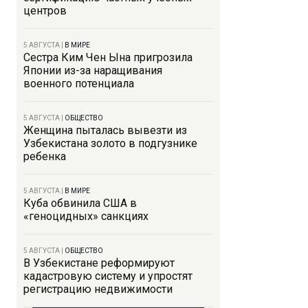
центров
5 АВГУСТА
|
В МИРЕ
Сестра Ким Чен Ына пригрозила
Японии из-за наращивания
военного потенциала
5 АВГУСТА
|
ОБЩЕСТВО
Женщина пыталась вывезти из
Узбекистана золото в подгузнике
ребенка
5 АВГУСТА
|
В МИРЕ
Куба обвинила США в
«геноцидных» санкциях
5 АВГУСТА
|
ОБЩЕСТВО
В Узбекистане реформируют
кадастровую систему и упростят
регистрацию недвижимости