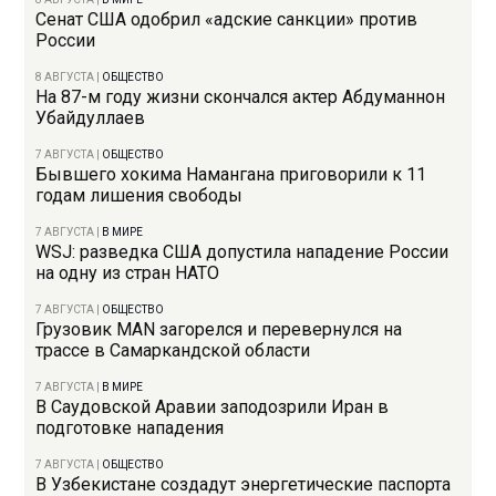
Сенат США одобрил «адские санкции» против
России
8 АВГУСТА
|
ОБЩЕСТВО
На 87-м году жизни скончался актер Абдуманнон
Убайдуллаев
7 АВГУСТА
|
ОБЩЕСТВО
Бывшего хокима Намангана приговорили к 11
годам лишения свободы
7 АВГУСТА
|
В МИРЕ
WSJ: разведка США допустила нападение России
на одну из стран НАТО
7 АВГУСТА
|
ОБЩЕСТВО
Грузовик MAN загорелся и перевернулся на
трассе в Самаркандской области
7 АВГУСТА
|
В МИРЕ
В Саудовской Аравии заподозрили Иран в
подготовке нападения
7 АВГУСТА
|
ОБЩЕСТВО
В Узбекистане создадут энергетические паспорта