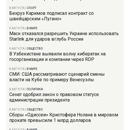
8 АВГУСТА
|
СПОРТ
Бехруз Каримов подписал контракт со
швейцарским «Лугано»
8 АВГУСТА
|
В МИРЕ
Маск отказался разрешить Украине использовать
Starlink для ударов вглубь России
8 АВГУСТА
|
ОБЩЕСТВО
В Узбекистане выявили волну кибератак на
госорганизации и компании через RDP
8 АВГУСТА
|
В МИРЕ
СМИ: США рассматривают сценарий смены
власти на Кубе по примеру Венесуэлы
8 АВГУСТА
|
ПОЛИТИКА
Сенат одобрил закон о правовом статусе
администрации президента
8 АВГУСТА
|
ОБЩЕСТВО
Сборы «Одиссеи» Кристофера Нолана в мировом
прокате превысили 1 млрд долларов
8 АВГУСТА
|
В МИРЕ