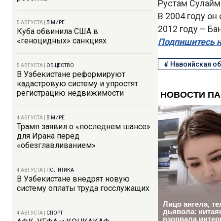
Рустам Сулайм
В 2004 году он
5 АВГУСТА
|
В МИРЕ
2012 году – Б
Куба обвинила США в
«геноцидных» санкциях
Подпишитесь н
#
Навоийская о
5 АВГУСТА
|
ОБЩЕСТВО
В Узбекистане реформируют
кадастровую систему и упростят
регистрацию недвижимости
4 АВГУСТА
|
В МИРЕ
Трамп заявил о «последнем шансе»
для Ирана перед
«обезглавливанием»
4 АВГУСТА
|
ПОЛИТИКА
В Узбекистане внедрят новую
систему оплаты труда госслужащих
4 АВГУСТА
|
СПОРТ