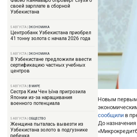
Фабио Каннаваро опроверг слухи о
своей зарплате в сборной
Узбекистана
5 АВГУСТА
|
ЭКОНОМИКА
Центробанк Узбекистана приобрел
41 тонну золота с начала 2026 года
5 АВГУСТА
|
ЭКОНОМИКА
В Узбекистане предложили ввести
сертификацию частных учебных
центров
5 АВГУСТА
|
В МИРЕ
Сестра Ким Чен Ына пригрозила
Японии из-за наращивания
Новым первым 
военного потенциала
экономическим
сообщили
в пр
5 АВГУСТА
|
ОБЩЕСТВО
До назначения
Женщина пыталась вывезти из
Узбекистана золото в подгузнике
«Микрокредитб
ребенка