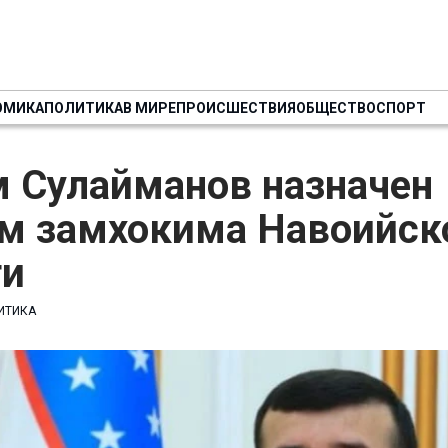
ОМИКА
ПОЛИТИКА
В МИРЕ
ПРОИСШЕСТВИЯ
ОБЩЕСТВО
СПОРТ
м Сулайманов назначен
м замхокима Навоийск
ти
ИТИКА