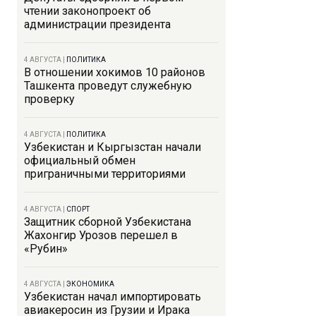
чтении законопроект об
администрации президента
4 АВГУСТА
|
ПОЛИТИКА
В отношении хокимов 10 районов
Ташкента проведут служебную
проверку
4 АВГУСТА
|
ПОЛИТИКА
Узбекистан и Кыргызстан начали
официальный обмен
приграничными территориями
4 АВГУСТА
|
СПОРТ
Защитник сборной Узбекистана
Жахонгир Урозов перешел в
«Рубин»
4 АВГУСТА
|
ЭКОНОМИКА
Узбекистан начал импортировать
авиакеросин из Грузии и Ирака