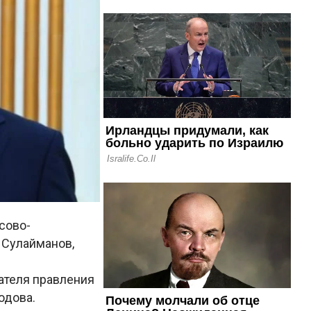
сово-
 Сулайманов,
ателя правления
одова.