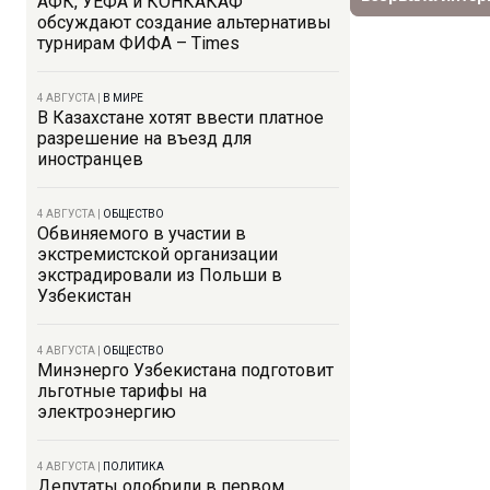
АФК, УЕФА и КОНКАКАФ
обсуждают создание альтернативы
турнирам ФИФА – Times
4 АВГУСТА
|
В МИРЕ
В Казахстане хотят ввести платное
разрешение на въезд для
иностранцев
4 АВГУСТА
|
ОБЩЕСТВО
Обвиняемого в участии в
экстремистской организации
экстрадировали из Польши в
Узбекистан
4 АВГУСТА
|
ОБЩЕСТВО
Минэнерго Узбекистана подготовит
льготные тарифы на
электроэнергию
4 АВГУСТА
|
ПОЛИТИКА
Депутаты одобрили в первом