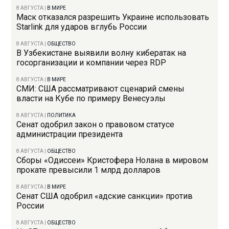
8 АВГУСТА
|
В МИРЕ
Маск отказался разрешить Украине использовать
Starlink для ударов вглубь России
8 АВГУСТА
|
ОБЩЕСТВО
В Узбекистане выявили волну кибератак на
госорганизации и компании через RDP
8 АВГУСТА
|
В МИРЕ
СМИ: США рассматривают сценарий смены
власти на Кубе по примеру Венесуэлы
8 АВГУСТА
|
ПОЛИТИКА
Сенат одобрил закон о правовом статусе
администрации президента
8 АВГУСТА
|
ОБЩЕСТВО
Сборы «Одиссеи» Кристофера Нолана в мировом
прокате превысили 1 млрд долларов
8 АВГУСТА
|
В МИРЕ
Сенат США одобрил «адские санкции» против
России
8 АВГУСТА
|
ОБЩЕСТВО