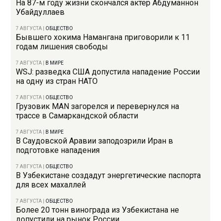
На 87-м году жизни скончался актер Абдуманнон
Убайдуллаев
7 АВГУСТА
|
ОБЩЕСТВО
Бывшего хокима Намангана приговорили к 11
годам лишения свободы
7 АВГУСТА
|
В МИРЕ
WSJ: разведка США допустила нападение России
на одну из стран НАТО
7 АВГУСТА
|
ОБЩЕСТВО
Грузовик MAN загорелся и перевернулся на
трассе в Самаркандской области
7 АВГУСТА
|
В МИРЕ
В Саудовской Аравии заподозрили Иран в
подготовке нападения
7 АВГУСТА
|
ОБЩЕСТВО
В Узбекистане создадут энергетические паспорта
для всех махаллей
7 АВГУСТА
|
ОБЩЕСТВО
Более 20 тонн винограда из Узбекистана не
допустили на рынок России