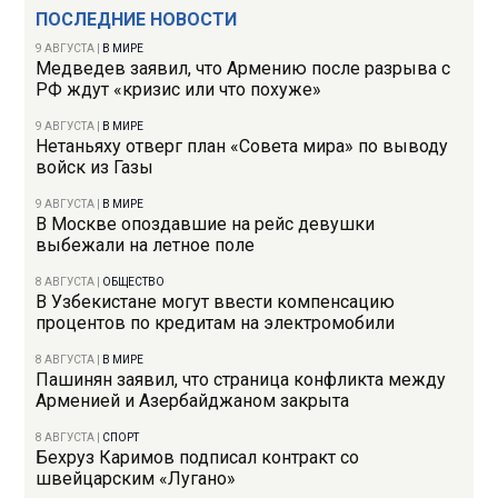
ПОСЛЕДНИЕ НОВОСТИ
9 АВГУСТА
|
В МИРЕ
Медведев заявил, что Армению после разрыва с
РФ ждут «кризис или что похуже»
9 АВГУСТА
|
В МИРЕ
Нетаньяху отверг план «Совета мира» по выводу
войск из Газы
9 АВГУСТА
|
В МИРЕ
В Москве опоздавшие на рейс девушки
выбежали на летное поле
8 АВГУСТА
|
ОБЩЕСТВО
В Узбекистане могут ввести компенсацию
процентов по кредитам на электромобили
8 АВГУСТА
|
В МИРЕ
Пашинян заявил, что страница конфликта между
Арменией и Азербайджаном закрыта
8 АВГУСТА
|
СПОРТ
Бехруз Каримов подписал контракт со
швейцарским «Лугано»